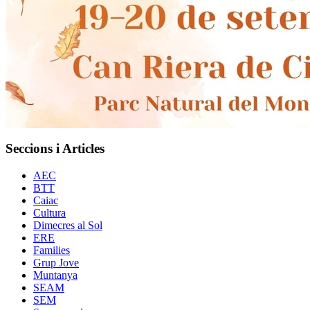
Seccions i Articles
AEC
BTT
Caiac
Cultura
Dimecres al Sol
ERE
Families
Grup Jove
Muntanya
SEAM
SEM