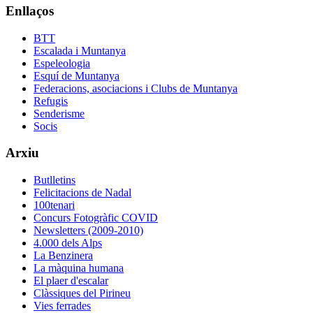
Enllaços
BTT
Escalada i Muntanya
Espeleologia
Esquí de Muntanya
Federacions, asociacions i Clubs de Muntanya
Refugis
Senderisme
Socis
Arxiu
Butlletins
Felicitacions de Nadal
100tenari
Concurs Fotogràfic COVID
Newsletters (2009-2010)
4.000 dels Alps
La Benzinera
La màquina humana
El plaer d'escalar
Clàssiques del Pirineu
Vies ferrades