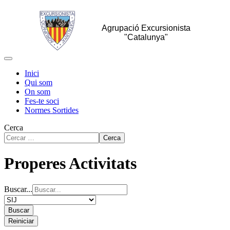
Agrupació Excursionista
"Catalunya"
Inici
Qui som
On som
Fes-te soci
Normes Sortides
Cerca
Cerca
Properes Activitats
Buscar...
Buscar
Reiniciar