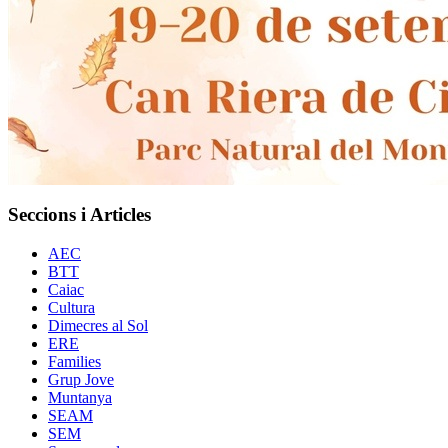
Seccions i Articles
AEC
BTT
Caiac
Cultura
Dimecres al Sol
ERE
Families
Grup Jove
Muntanya
SEAM
SEM