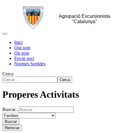
Agrupació Excursionista
"Catalunya"
Inici
Qui som
On som
Fes-te soci
Normes Sortides
Cerca
Cerca
Properes Activitats
Buscar...
Buscar
Reiniciar