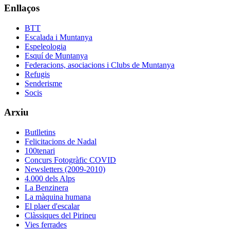
Enllaços
BTT
Escalada i Muntanya
Espeleologia
Esquí de Muntanya
Federacions, asociacions i Clubs de Muntanya
Refugis
Senderisme
Socis
Arxiu
Butlletins
Felicitacions de Nadal
100tenari
Concurs Fotogràfic COVID
Newsletters (2009-2010)
4.000 dels Alps
La Benzinera
La màquina humana
El plaer d'escalar
Clàssiques del Pirineu
Vies ferrades