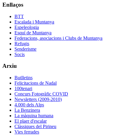
Enllaços
BTT
Escalada i Muntanya
Espeleologia
Esquí de Muntanya
Federacions, asociacions i Clubs de Muntanya
Refugis
Senderisme
Socis
Arxiu
Butlletins
Felicitacions de Nadal
100tenari
Concurs Fotogràfic COVID
Newsletters (2009-2010)
4.000 dels Alps
La Benzinera
La màquina humana
El plaer d'escalar
Clàssiques del Pirineu
Vies ferrades