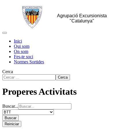
Agrupació Excursionista
"Catalunya"
Inici
Qui som
On som
Fes-te soci
Normes Sortides
Cerca
Cerca
Properes Activitats
Buscar...
Buscar
Reiniciar