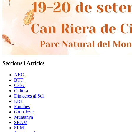
Seccions i Articles
AEC
BTT
Caiac
Cultura
Dimecres al Sol
ERE
Families
Grup Jove
Muntanya
SEAM
SEM