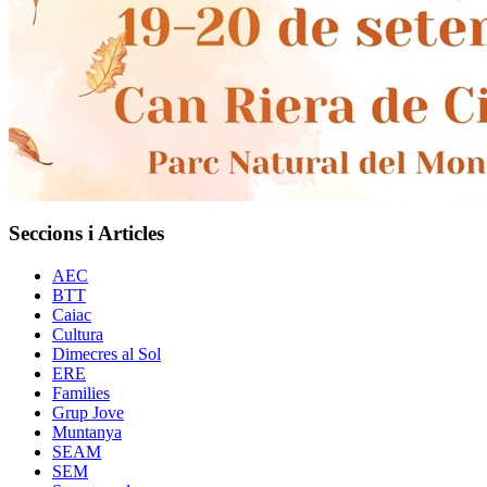
Seccions i Articles
AEC
BTT
Caiac
Cultura
Dimecres al Sol
ERE
Families
Grup Jove
Muntanya
SEAM
SEM