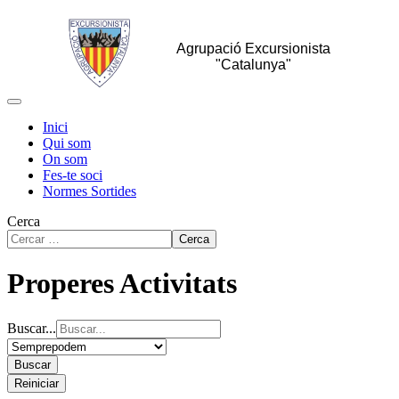
Agrupació Excursionista
"Catalunya"
Inici
Qui som
On som
Fes-te soci
Normes Sortides
Cerca
Cerca
Properes Activitats
Buscar...
Buscar
Reiniciar