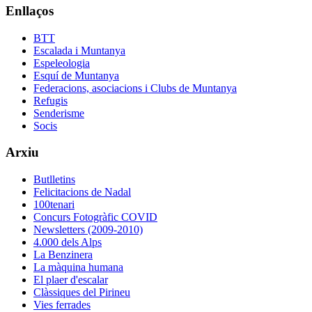
Enllaços
BTT
Escalada i Muntanya
Espeleologia
Esquí de Muntanya
Federacions, asociacions i Clubs de Muntanya
Refugis
Senderisme
Socis
Arxiu
Butlletins
Felicitacions de Nadal
100tenari
Concurs Fotogràfic COVID
Newsletters (2009-2010)
4.000 dels Alps
La Benzinera
La màquina humana
El plaer d'escalar
Clàssiques del Pirineu
Vies ferrades