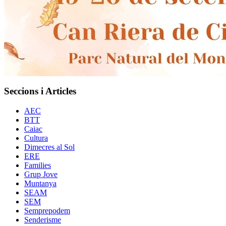
Seccions i Articles
AEC
BTT
Caiac
Cultura
Dimecres al Sol
ERE
Families
Grup Jove
Muntanya
SEAM
SEM
Semprepodem
Senderisme