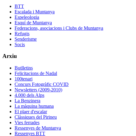
BTT
Escalada i Muntanya
Espeleologia
Esquí de Muntanya
Federacions, asociacions i Clubs de Muntanya
Refugis
Senderisme
Socis
Arxiu
Butlletins
Felicitacions de Nadal
100tenari
Concurs Fotogràfic COVID
Newsletters (2009-2010)
4.000 dels Alps
La Benzinera
La màquina humana
El plaer d'escalar
Clàssiques del Pirineu
Vies ferrades
Ressenyes de Muntanya
Ressenyes BTT