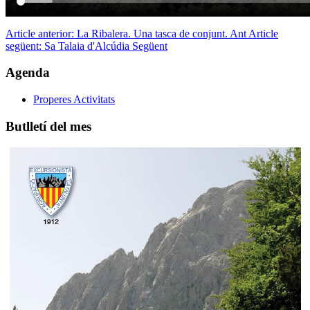
Article anterior: La Ribalera. Una tasca de conjunt.
Ant
Article
següent: Sa Talaia d'Alcúdia
Següent
Agenda
Properes Activitats
Butlletí del mes