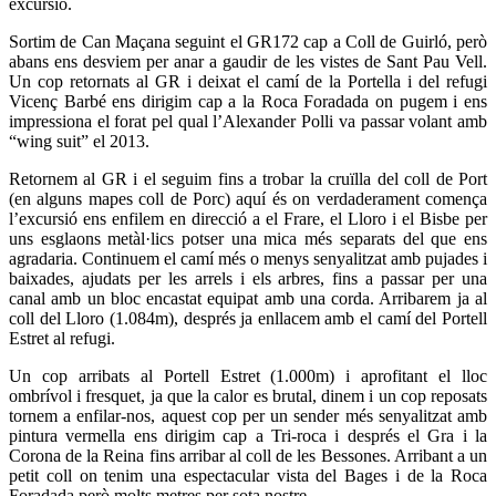
excursió.
Sortim de Can Maçana seguint el GR172 cap a Coll de Guirló, però
abans ens desviem per anar a gaudir de les vistes de Sant Pau Vell.
Un cop retornats al GR i deixat el camí de la Portella i del refugi
Vicenç Barbé ens dirigim cap a la Roca Foradada on pugem i ens
impressiona el forat pel qual l’Alexander Polli va passar volant amb
“wing suit” el 2013.
Retornem al GR i el seguim fins a trobar la cruïlla del coll de Port
(en alguns mapes coll de Porc) aquí és on verdaderament comença
l’excursió ens enfilem en direcció a el Frare, el Lloro i el Bisbe per
uns esglaons metàl·lics potser una mica més separats del que ens
agradaria. Continuem el camí més o menys senyalitzat amb pujades i
baixades, ajudats per les arrels i els arbres, fins a passar per una
canal amb un bloc encastat equipat amb una corda. Arribarem ja al
coll del Lloro (1.084m), després ja enllacem amb el camí del Portell
Estret al refugi.
Un cop arribats al Portell Estret (1.000m) i aprofitant el lloc
ombrívol i fresquet, ja que la calor es brutal, dinem i un cop reposats
tornem a enfilar-nos, aquest cop per un sender més senyalitzat amb
pintura vermella ens dirigim cap a Tri-roca i després el Gra i la
Corona de la Reina fins arribar al coll de les Bessones. Arribant a un
petit coll on tenim una espectacular vista del Bages i de la Roca
Foradada però molts metres per sota nostre.