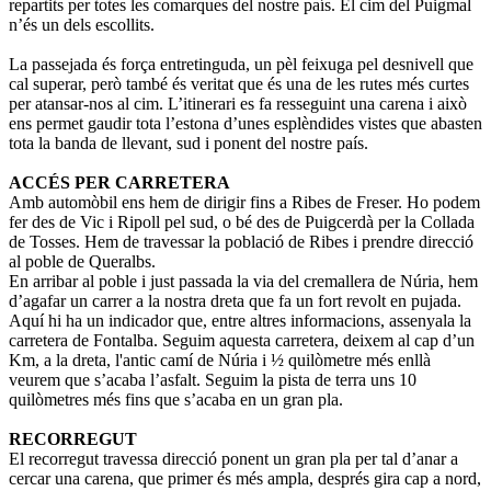
repartits per totes les comarques del nostre país. El cim del Puigmal
n’és un dels escollits.
La passejada és força entretinguda, un pèl feixuga pel desnivell que
cal superar, però també és veritat que és una de les rutes més curtes
per atansar-nos al cim. L’itinerari es fa resseguint una carena i això
ens permet gaudir tota l’estona d’unes esplèndides vistes que abasten
tota la banda de llevant, sud i ponent del nostre país.
ACCÉS PER CARRETERA
Amb automòbil ens hem de dirigir fins a Ribes de Freser. Ho podem
fer des de Vic i Ripoll pel sud, o bé des de Puigcerdà per la Collada
de Tosses. Hem de travessar la població de Ribes i prendre direcció
al poble de Queralbs.
En arribar al poble i just passada la via del cremallera de Núria, hem
d’agafar un carrer a la nostra dreta que fa un fort revolt en pujada.
Aquí hi ha un indicador que, entre altres informacions, assenyala la
carretera de Fontalba. Seguim aquesta carretera, deixem al cap d’un
Km, a la dreta, l'antic camí de Núria i ½ quilòmetre més enllà
veurem que s’acaba l’asfalt. Seguim la pista de terra uns 10
quilòmetres més fins que s’acaba en un gran pla.
RECORREGUT
El recorregut travessa direcció ponent un gran pla per tal d’anar a
cercar una carena, que primer és més ampla, després gira cap a nord,