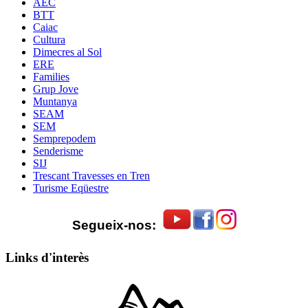
AEC
BTT
Caiac
Cultura
Dimecres al Sol
ERE
Families
Grup Jove
Muntanya
SEAM
SEM
Semprepodem
Senderisme
SIJ
Trescant Travesses en Tren
Turisme Eqüestre
Segueix-nos:
Links d'interès