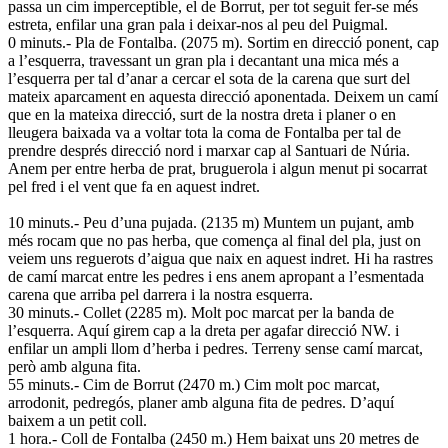
passa un cim imperceptible, el de Borrut, per tot seguit fer-se més
estreta, enfilar una gran pala i deixar-nos al peu del Puigmal.
0 minuts.- Pla de Fontalba. (2075 m). Sortim en direcció ponent, cap
a l’esquerra, travessant un gran pla i decantant una mica més a
l’esquerra per tal d’anar a cercar el sota de la carena que surt del
mateix aparcament en aquesta direcció aponentada. Deixem un camí
que en la mateixa direcció, surt de la nostra dreta i planer o en
lleugera baixada va a voltar tota la coma de Fontalba per tal de
prendre després direcció nord i marxar cap al Santuari de Núria.
Anem per entre herba de prat, bruguerola i algun menut pi socarrat
pel fred i el vent que fa en aquest indret.
10 minuts.- Peu d’una pujada. (2135 m) Muntem un pujant, amb
més rocam que no pas herba, que comença al final del pla, just on
veiem uns reguerots d’aigua que naix en aquest indret. Hi ha rastres
de camí marcat entre les pedres i ens anem apropant a l’esmentada
carena que arriba pel darrera i la nostra esquerra.
30 minuts.- Collet (2285 m). Molt poc marcat per la banda de
l’esquerra. Aquí girem cap a la dreta per agafar direcció NW. i
enfilar un ampli llom d’herba i pedres. Terreny sense camí marcat,
però amb alguna fita.
55 minuts.- Cim de Borrut (2470 m.) Cim molt poc marcat,
arrodonit, pedregós, planer amb alguna fita de pedres. D’aquí
baixem a un petit coll.
1 hora.- Coll de Fontalba (2450 m.) Hem baixat uns 20 metres de