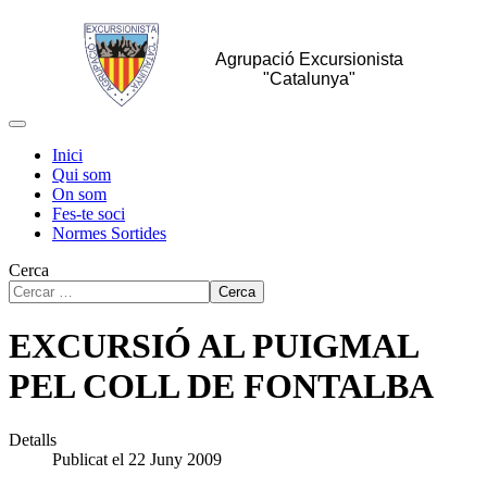
Agrupació Excursionista
"Catalunya"
Inici
Qui som
On som
Fes-te soci
Normes Sortides
Cerca
Cerca
EXCURSIÓ AL PUIGMAL
PEL COLL DE FONTALBA
Detalls
Publicat el 22 Juny 2009