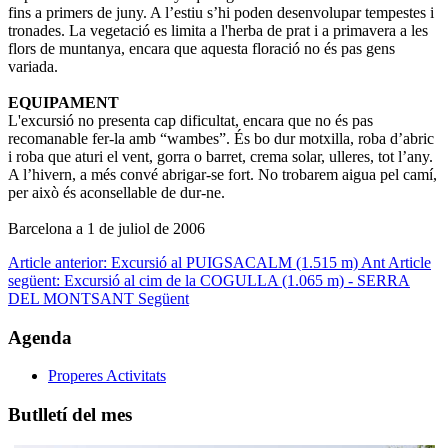
fins a primers de juny. A l’estiu s’hi poden desenvolupar tempestes i
tronades. La vegetació es limita a l'herba de prat i a primavera a les
flors de muntanya, encara que aquesta floració no és pas gens
variada.
EQUIPAMENT
L'excursió no presenta cap dificultat, encara que no és pas
recomanable fer-la amb “wambes”. És bo dur motxilla, roba d’abric
i roba que aturi el vent, gorra o barret, crema solar, ulleres, tot l’any.
A l’hivern, a més convé abrigar-se fort. No trobarem aigua pel camí,
per això és aconsellable de dur-ne.
Barcelona a 1 de juliol de 2006
Article anterior: Excursió al PUIGSACALM (1.515 m)
Ant
Article
següent: Excursió al cim de la COGULLA (1.065 m) - SERRA
DEL MONTSANT
Següent
Agenda
Properes Activitats
Butlletí del mes