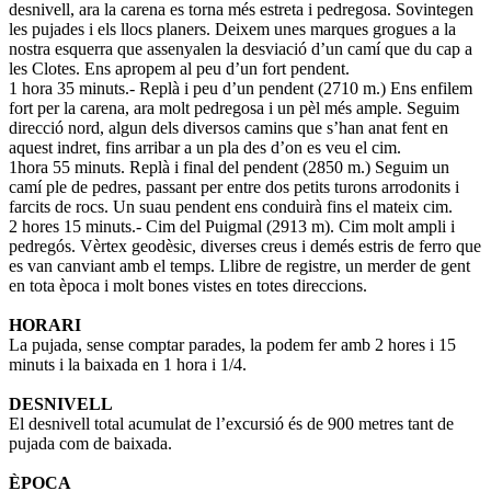
desnivell, ara la carena es torna més estreta i pedregosa. Sovintegen
les pujades i els llocs planers. Deixem unes marques grogues a la
nostra esquerra que assenyalen la desviació d’un camí que du cap a
les Clotes. Ens apropem al peu d’un fort pendent.
1 hora 35 minuts.- Replà i peu d’un pendent (2710 m.) Ens enfilem
fort per la carena, ara molt pedregosa i un pèl més ample. Seguim
direcció nord, algun dels diversos camins que s’han anat fent en
aquest indret, fins arribar a un pla des d’on es veu el cim.
1hora 55 minuts. Replà i final del pendent (2850 m.) Seguim un
camí ple de pedres, passant per entre dos petits turons arrodonits i
farcits de rocs. Un suau pendent ens conduirà fins el mateix cim.
2 hores 15 minuts.- Cim del Puigmal (2913 m). Cim molt ampli i
pedregós. Vèrtex geodèsic, diverses creus i demés estris de ferro que
es van canviant amb el temps. Llibre de registre, un merder de gent
en tota època i molt bones vistes en totes direccions.
HORARI
La pujada, sense comptar parades, la podem fer amb 2 hores i 15
minuts i la baixada en 1 hora i 1/4.
DESNIVELL
El desnivell total acumulat de l’excursió és de 900 metres tant de
pujada com de baixada.
ÈPOCA