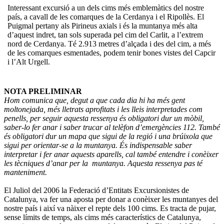
Interessant excursió a un dels cims més emblemàtics del nostre
país, a cavall de les comarques de la Cerdanya i el Ripollès. El
Puigmal pertany als Pirineus axials i és la muntanya més alta
d’aquest indret, tan sols superada pel cim del Carlit, a l’extrem
nord de Cerdanya. Té 2.913 metres d’alçada i des del cim, a més
de les comarques esmentades, podem tenir bones vistes del Capcir
i l’Alt Urgell.
NOTA PRELIMINAR
Hom comunica que, degut a que cada dia hi ha més gent
moltonejada, més lletrats aprofitats i les lleis interpretades com
penells, per seguir aquesta ressenya és obligatori dur un mòbil,
saber-lo fer anar i saber trucar al telèfon d’emergències 112. També
és obligatori dur un mapa que sigui de la regió i una brúixola que
sigui per orientar-se a la muntanya. És indispensable saber
interpretar i fer anar aquests aparells, cal també entendre i conèixer
les tècniques d’anar per la muntanya. Aquesta ressenya pas té
manteniment.
El Juliol del 2006 la Federació d’Entitats Excursionistes de
Catalunya, va fer una aposta per donar a conèixer les muntanyes del
nostre país i així va nàixer el repte dels 100 cims. Es tracta de pujar,
sense límits de temps, als cims més característics de Catalunya,