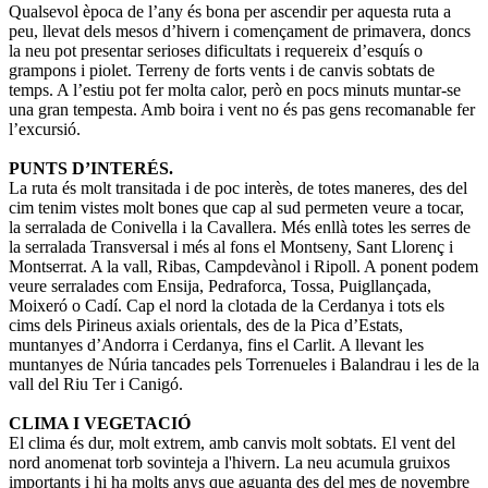
Qualsevol època de l’any és bona per ascendir per aquesta ruta a
peu, llevat dels mesos d’hivern i començament de primavera, doncs
la neu pot presentar serioses dificultats i requereix d’esquís o
grampons i piolet. Terreny de forts vents i de canvis sobtats de
temps. A l’estiu pot fer molta calor, però en pocs minuts muntar-se
una gran tempesta. Amb boira i vent no és pas gens recomanable fer
l’excursió.
PUNTS D’INTERÉS.
La ruta és molt transitada i de poc interès, de totes maneres, des del
cim tenim vistes molt bones que cap al sud permeten veure a tocar,
la serralada de Conivella i la Cavallera. Més enllà totes les serres de
la serralada Transversal i més al fons el Montseny, Sant Llorenç i
Montserrat. A la vall, Ribas, Campdevànol i Ripoll. A ponent podem
veure serralades com Ensija, Pedraforca, Tossa, Puigllançada,
Moixeró o Cadí. Cap el nord la clotada de la Cerdanya i tots els
cims dels Pirineus axials orientals, des de la Pica d’Estats,
muntanyes d’Andorra i Cerdanya, fins el Carlit. A llevant les
muntanyes de Núria tancades pels Torrenueles i Balandrau i les de la
vall del Riu Ter i Canigó.
CLIMA I VEGETACIÓ
El clima és dur, molt extrem, amb canvis molt sobtats. El vent del
nord anomenat torb sovinteja a l'hivern. La neu acumula gruixos
importants i hi ha molts anys que aguanta des del mes de novembre