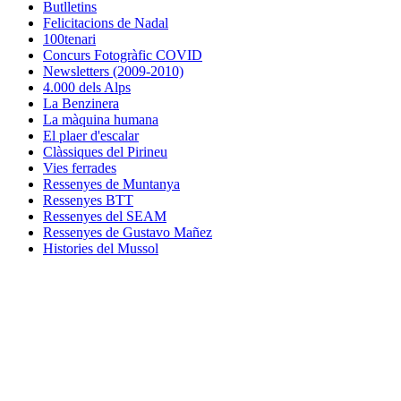
Butlletins
Felicitacions de Nadal
100tenari
Concurs Fotogràfic COVID
Newsletters (2009-2010)
4.000 dels Alps
La Benzinera
La màquina humana
El plaer d'escalar
Clàssiques del Pirineu
Vies ferrades
Ressenyes de Muntanya
Ressenyes BTT
Ressenyes del SEAM
Ressenyes de Gustavo Mañez
Histories del Mussol