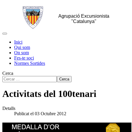
Agrupació Excursionista
"Catalunya"
Inici
Qui som
On som
Fes-te soci
Normes Sortides
Cerca
Cerca
Activitats del 100tenari
Detalls
Publicat el 03 Octubre 2012