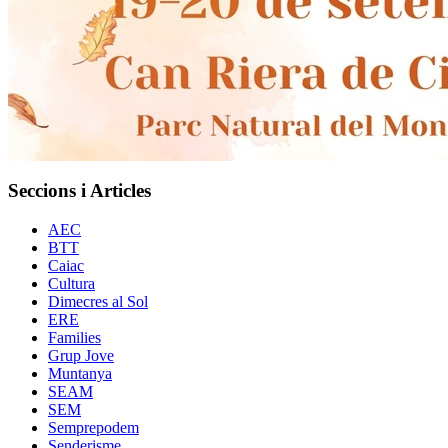
Seccions i Articles
AEC
BTT
Caiac
Cultura
Dimecres al Sol
ERE
Families
Grup Jove
Muntanya
SEAM
SEM
Semprepodem
Senderisme