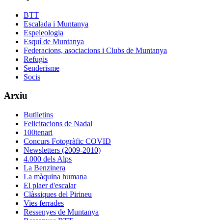
BTT
Escalada i Muntanya
Espeleologia
Esquí de Muntanya
Federacions, asociacions i Clubs de Muntanya
Refugis
Senderisme
Socis
Arxiu
Butlletins
Felicitacions de Nadal
100tenari
Concurs Fotogràfic COVID
Newsletters (2009-2010)
4.000 dels Alps
La Benzinera
La màquina humana
El plaer d'escalar
Clàssiques del Pirineu
Vies ferrades
Ressenyes de Muntanya