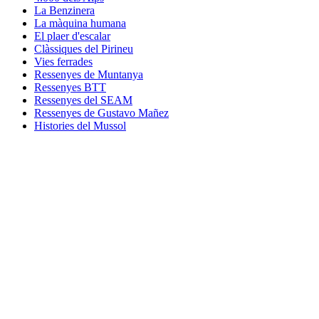
La Benzinera
La màquina humana
El plaer d'escalar
Clàssiques del Pirineu
Vies ferrades
Ressenyes de Muntanya
Ressenyes BTT
Ressenyes del SEAM
Ressenyes de Gustavo Mañez
Histories del Mussol