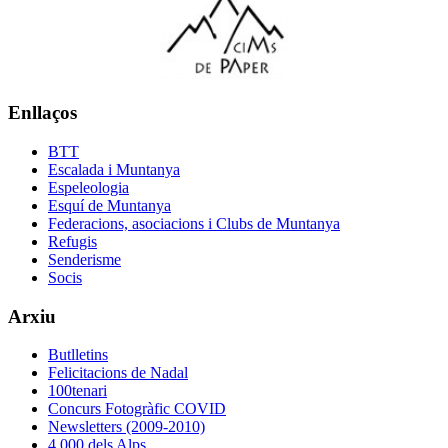
Enllaços
BTT
Escalada i Muntanya
Espeleologia
Esquí de Muntanya
Federacions, asociacions i Clubs de Muntanya
Refugis
Senderisme
Socis
Arxiu
Butlletins
Felicitacions de Nadal
100tenari
Concurs Fotogràfic COVID
Newsletters (2009-2010)
4.000 dels Alps