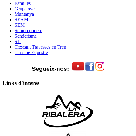
Families
Grup Jove
Muntanya
SEAM
SEM
Semprepodem
Senderisme
SIJ
Trescant Travesses en Tren
Turisme Eqüestre
Segueix-nos:
Links d'interès