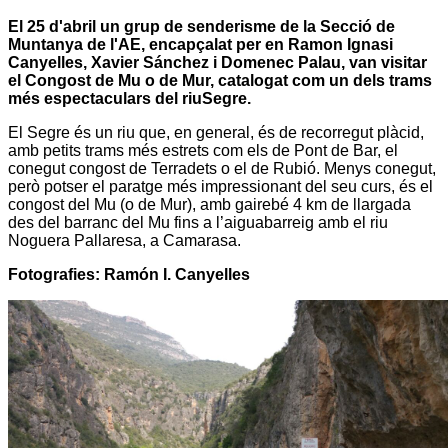
El 25 d'abril un grup de senderisme de la Secció de
Muntanya de l'AE, encapçalat per en Ramon Ignasi
Canyelles, Xavier Sánchez i Domenec Palau, van visitar
el Congost de Mu o de Mur, catalogat com un dels trams
més espectaculars del riuSegre.
El Segre és un riu que, en general, és de recorregut plàcid,
amb petits trams més estrets com els de Pont de Bar, el
conegut congost de Terradets o el de Rubió. Menys conegut,
però potser el paratge més impressionant del seu curs, és el
congost del Mu (o de Mur), amb gairebé 4 km de llargada
des del barranc del Mu fins a l’aiguabarreig amb el riu
Noguera Pallaresa, a Camarasa.
Fotografies: Ramón I. Canyelles