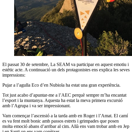
El passat 30 de setembre, La SEAM va participar en aquest emotiu i
estètic acte. A continuació un dels protagonistes ens explica les seves
impressions:
Pujar a l’agulla Eco d’en Nubiola ha estat una gran experiència.
Tot just acabo d’apuntar-me a l’AEC perquè sempre m’ha encantat
l’esport i la muntanya. Aquesta ha estat la meva primera excursió
amb l’Agrupa i va ser impressionant.
Vam començar l’ascensió a la tarda amb en Roger i l’Amat. El camí
es va fent molt bonic amb passos estrets i grimpades que posen
molta emoció abans d’arribar al cim. Allà ens vam trobar amb en Jep
i en Santi on ens vam conèixer.