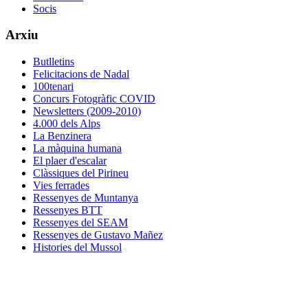
Socis
Arxiu
Butlletins
Felicitacions de Nadal
100tenari
Concurs Fotogràfic COVID
Newsletters (2009-2010)
4.000 dels Alps
La Benzinera
La màquina humana
El plaer d'escalar
Clàssiques del Pirineu
Vies ferrades
Ressenyes de Muntanya
Ressenyes BTT
Ressenyes del SEAM
Ressenyes de Gustavo Mañez
Histories del Mussol