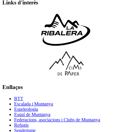
Links d'interès
Enllaços
BTT
Escalada i Muntanya
Espeleologia
Esquí de Muntanya
Federacions, asociacions i Clubs de Muntanya
Refugis
Senderisme