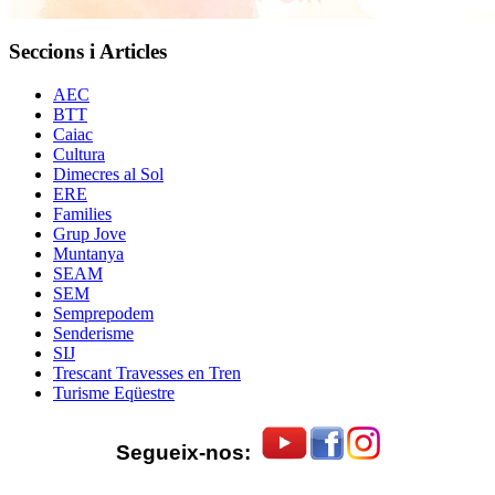
Seccions i Articles
AEC
BTT
Caiac
Cultura
Dimecres al Sol
ERE
Families
Grup Jove
Muntanya
SEAM
SEM
Semprepodem
Senderisme
SIJ
Trescant Travesses en Tren
Turisme Eqüestre
Segueix-nos: