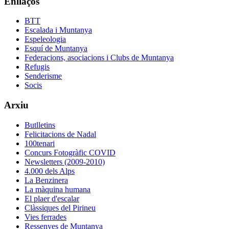
Enllaços
BTT
Escalada i Muntanya
Espeleologia
Esquí de Muntanya
Federacions, asociacions i Clubs de Muntanya
Refugis
Senderisme
Socis
Arxiu
Butlletins
Felicitacions de Nadal
100tenari
Concurs Fotogràfic COVID
Newsletters (2009-2010)
4.000 dels Alps
La Benzinera
La màquina humana
El plaer d'escalar
Clàssiques del Pirineu
Vies ferrades
Ressenyes de Muntanya