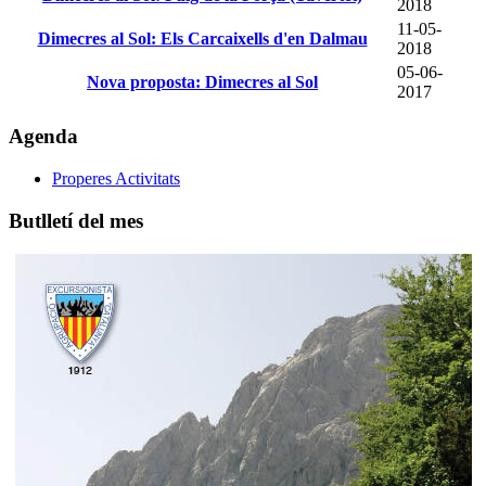
2018
11-05-
Dimecres al Sol: Els Carcaixells d'en Dalmau
2018
05-06-
Nova proposta: Dimecres al Sol
2017
Agenda
Properes Activitats
Butlletí del mes