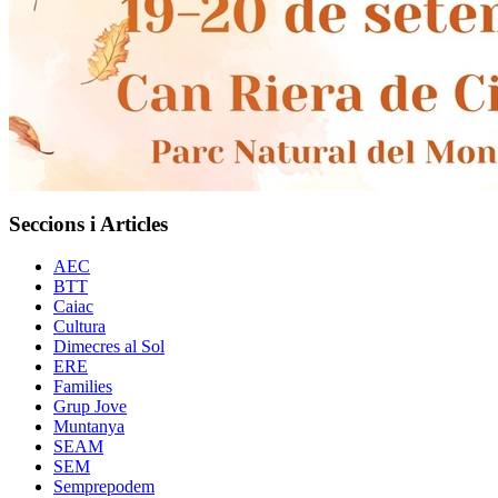
Seccions i Articles
AEC
BTT
Caiac
Cultura
Dimecres al Sol
ERE
Families
Grup Jove
Muntanya
SEAM
SEM
Semprepodem