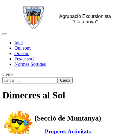
Agrupació Excursionista
"Catalunya"
Inici
Qui som
On som
Fes-te soci
Normes Sortides
Cerca
Cerca
Dimecres al Sol
(Secció de Muntanya)
Properes Activitats