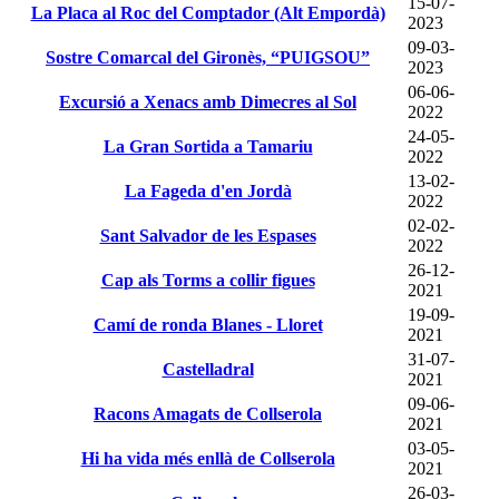
15-07-
La Placa al Roc del Comptador (Alt Empordà)
2023
09-03-
Sostre Comarcal del Gironès, “PUIGSOU”
2023
06-06-
Excursió a Xenacs amb Dimecres al Sol
2022
24-05-
La Gran Sortida a Tamariu
2022
13-02-
La Fageda d'en Jordà
2022
02-02-
Sant Salvador de les Espases
2022
26-12-
Cap als Torms a collir figues
2021
19-09-
Camí de ronda Blanes - Lloret
2021
31-07-
Castelladral
2021
09-06-
Racons Amagats de Collserola
2021
03-05-
Hi ha vida més enllà de Collserola
2021
26-03-