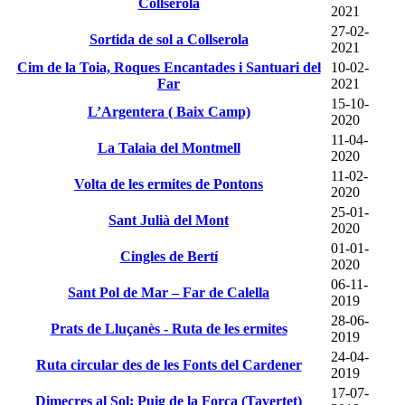
Collserola
2021
27-02-
Sortida de sol a Collserola
2021
Cim de la Toia, Roques Encantades i Santuari del
10-02-
Far
2021
15-10-
L’Argentera ( Baix Camp)
2020
11-04-
La Talaia del Montmell
2020
11-02-
Volta de les ermites de Pontons
2020
25-01-
Sant Julià del Mont
2020
01-01-
Cingles de Bertí
2020
06-11-
Sant Pol de Mar – Far de Calella
2019
28-06-
Prats de Lluçanès - Ruta de les ermites
2019
24-04-
Ruta circular des de les Fonts del Cardener
2019
17-07-
Dimecres al Sol: Puig de la Força (Tavertet)