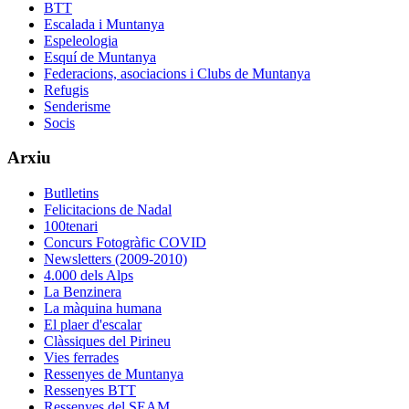
BTT
Escalada i Muntanya
Espeleologia
Esquí de Muntanya
Federacions, asociacions i Clubs de Muntanya
Refugis
Senderisme
Socis
Arxiu
Butlletins
Felicitacions de Nadal
100tenari
Concurs Fotogràfic COVID
Newsletters (2009-2010)
4.000 dels Alps
La Benzinera
La màquina humana
El plaer d'escalar
Clàssiques del Pirineu
Vies ferrades
Ressenyes de Muntanya
Ressenyes BTT
Ressenyes del SEAM