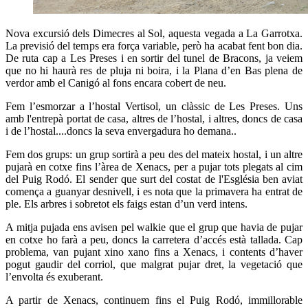
Nova excursió dels Dimecres al Sol, aquesta vegada a La Garrotxa.
La previsió del temps era força variable, però ha acabat fent bon dia.
De ruta cap a Les Preses i en sortir del tunel de Bracons, ja veiem
que no hi haurà res de pluja ni boira, i la Plana d’en Bas plena de
verdor amb el Canigó al fons encara cobert de neu.
Fem l’esmorzar a l’hostal Vertisol, un clàssic de Les Preses. Uns
amb l'entrepà portat de casa, altres de l’hostal, i altres, doncs de casa
i de l’hostal....doncs la seva envergadura ho demana..
Fem dos grups: un grup sortirà a peu des del mateix hostal, i un altre
pujarà en cotxe fins l’àrea de Xenacs, per a pujar tots plegats al cim
del Puig Rodó. El sender que surt del costat de l'Església ben aviat
comença a guanyar desnivell, i es nota que la primavera ha entrat de
ple. Els arbres i sobretot els faigs estan d’un verd intens.
A mitja pujada ens avisen pel walkie que el grup que havia de pujar
en cotxe ho farà a peu, doncs la carretera d’accés està tallada. Cap
problema, van pujant xino xano fins a Xenacs, i contents d’haver
pogut gaudir del corriol, que malgrat pujar dret, la vegetació que
l’envolta és exuberant.
A partir de Xenacs, continuem fins el Puig Rodó, immillorable