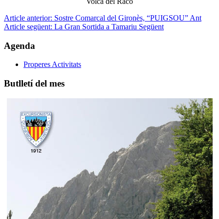
Volcà del Racó
Article anterior: Sostre Comarcal del Gironès, “PUIGSOU”
Ant
Article següent: La Gran Sortida a Tamariu
Següent
Agenda
Properes Activitats
Butlletí del mes