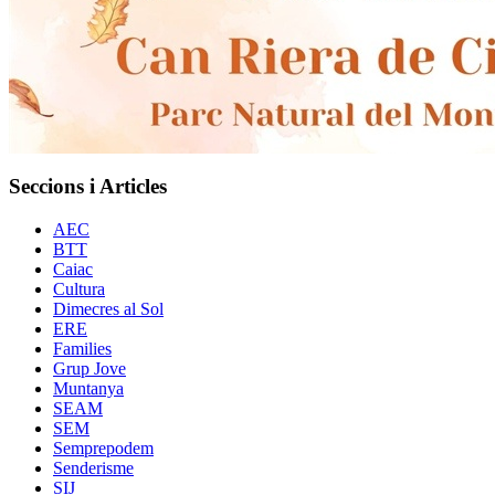
Seccions i Articles
AEC
BTT
Caiac
Cultura
Dimecres al Sol
ERE
Families
Grup Jove
Muntanya
SEAM
SEM
Semprepodem
Senderisme
SIJ