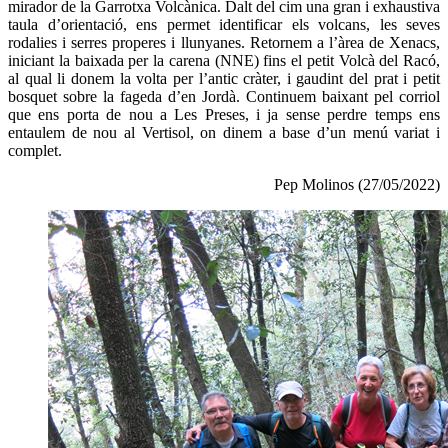
mirador de la Garrotxa Volcànica. Dalt del cim una gran i exhaustiva
taula d’orientació, ens permet identificar els volcans, les seves
rodalies i serres properes i llunyanes. Retornem a l’àrea de Xenacs,
iniciant la baixada per la carena (NNE) fins el petit Volcà del Racó,
al qual li donem la volta per l’antic cràter, i gaudint del prat i petit
bosquet sobre la fageda d’en Jordà. Continuem baixant pel corriol
que ens porta de nou a Les Preses, i ja sense perdre temps ens
entaulem de nou al Vertisol, on dinem a base d’un menú variat i
complet.
Pep Molinos (27/05/2022)