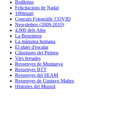
Butlletins
Felicitacions de Nadal
100tenari
Concurs Fotogràfic COVID
Newsletters (2009-2010)
4.000 dels Alps
La Benzinera
La màquina humana
El plaer d'escalar
Clàssiques del Pirineu
Vies ferrades
Ressenyes de Muntanya
Ressenyes BTT
Ressenyes del SEAM
Ressenyes de Gustavo Mañez
Histories del Mussol