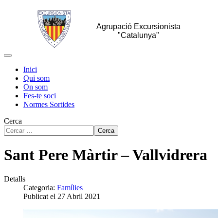
Agrupació Excursionista
"Catalunya"
Inici
Qui som
On som
Fes-te soci
Normes Sortides
Cerca
Cerca
Sant Pere Màrtir – Vallvidrera
Detalls
Categoria:
Famílies
Publicat el 27 Abril 2021