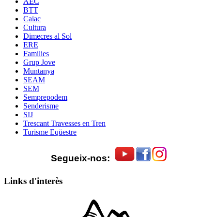
AEC
BTT
Caiac
Cultura
Dimecres al Sol
ERE
Families
Grup Jove
Muntanya
SEAM
SEM
Semprepodem
Senderisme
SIJ
Trescant Travesses en Tren
Turisme Eqüestre
Segueix-nos:
Links d'interès