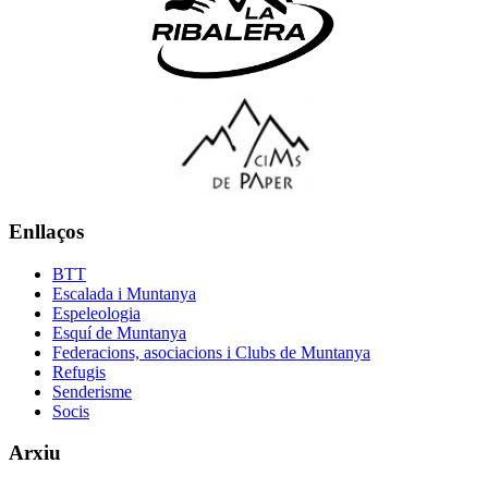
Enllaços
BTT
Escalada i Muntanya
Espeleologia
Esquí de Muntanya
Federacions, asociacions i Clubs de Muntanya
Refugis
Senderisme
Socis
Arxiu