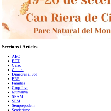
Seccions i Articles
AEC
BTT
Caiac
Cultura
Dimecres al Sol
ERE
Families
Grup Jove
Muntanya
SEAM
SEM
Semprepodem
Senderisme