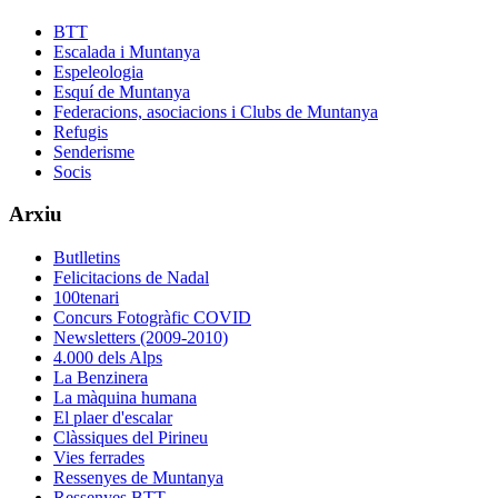
BTT
Escalada i Muntanya
Espeleologia
Esquí de Muntanya
Federacions, asociacions i Clubs de Muntanya
Refugis
Senderisme
Socis
Arxiu
Butlletins
Felicitacions de Nadal
100tenari
Concurs Fotogràfic COVID
Newsletters (2009-2010)
4.000 dels Alps
La Benzinera
La màquina humana
El plaer d'escalar
Clàssiques del Pirineu
Vies ferrades
Ressenyes de Muntanya
Ressenyes BTT