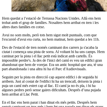
Hem quedat a l’estació de Terrassa Nacions Unides. Allà ens hem
trobat amb el grup de famílies. Nosaltres hem arribat en tren i les
altres dues famílies en cotxe.
Avui no som molts, però tots hem sigut molt puntuals, com que
l'excursió d'avui era curta, no hem matinat, hem quedat a les 11h.
Des de l'estació de tren només caminant dos carrers ja s'acaba la
ciutat i comença una pista de sorra. Al voltant hi ha uns camps. Hem
caminat per la pista i el llac petit està indicat amb cartells. És
impossible perdre's. Ja des de l'inici del camí es veu un edifici gran
abandonat que hem de vorejar. Era un antic hospital que ara, té una
part abandonada i una altra hi ha el Parc d'Audiovisuals.
Seguim per la pista en direcció cap aquest edifici i de seguida hi
arribem. Just al costat de l'edifici hi ha un trencall, deixem la pista i
puja un camí més estret cap al llac. El camí ja no és pla, i hi ha
algunes pedres però sense gaires dificultats. Després d’una pujada
hem arribat al Llac Petit.
En el llac ens hem parat i han dinat els més petits. Després hem
seguit caminant un tros més i hem fet una parada per dinar els grans.