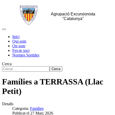
Agrupació Excursionista
"Catalunya"
Inici
Qui som
On som
Fes-te soci
Normes Sortides
Cerca
Cerca
Famílies a TERRASSA (Llac
Petit)
Detalls
Categoria:
Famílies
Publicat el 27 Març 2026