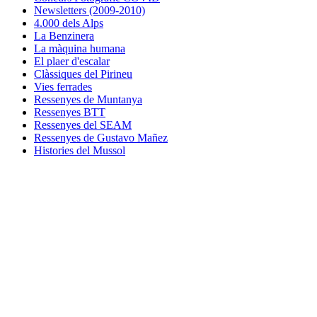
Newsletters (2009-2010)
4.000 dels Alps
La Benzinera
La màquina humana
El plaer d'escalar
Clàssiques del Pirineu
Vies ferrades
Ressenyes de Muntanya
Ressenyes BTT
Ressenyes del SEAM
Ressenyes de Gustavo Mañez
Histories del Mussol