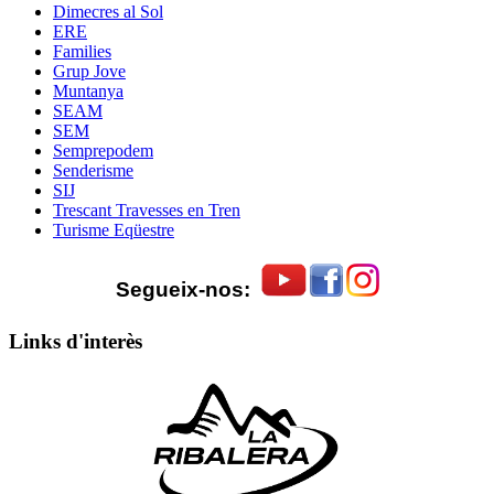
Dimecres al Sol
ERE
Families
Grup Jove
Muntanya
SEAM
SEM
Semprepodem
Senderisme
SIJ
Trescant Travesses en Tren
Turisme Eqüestre
Segueix-nos:
Links d'interès