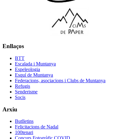
Enllaços
BTT
Escalada i Muntanya
Espeleologia
Esquí de Muntanya
Federacions, asociacions i Clubs de Muntanya
Refugis
Senderisme
Socis
Arxiu
Butlletins
Felicitacions de Nadal
100tenari
Concurs Fotogràfic COVID