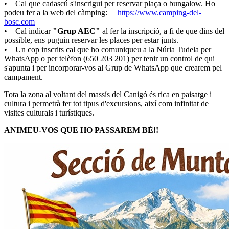
• Cal que cadascú s'inscrigui per reservar plaça o bungalow. Ho
podeu fer a la web del càmping:
https://www.camping-del-
bosc.com
• Cal indicar
"Grup AEC"
al fer la inscripció, a fi de que dins del
possible, ens puguin reservar les places per estar junts.
• Un cop inscrits cal que ho comuniqueu a la Núria Tudela per
WhatsApp o per telèfon (650 203 201) per tenir un control de qui
s'apunta i per incorporar-vos al Grup de WhatsApp que crearem pel
campament.
Tota la zona al voltant del massís del Canigó és rica en paisatge i
cultura i permetrà fer tot tipus d'excursions, així com infinitat de
visites culturals i turístiques.
ANIMEU-VOS QUE HO PASSAREM BÉ!!