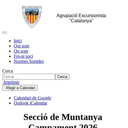
Agrupació Excursionista
"Catalunya"
Inici
Qui som
On som
Fes-te soci
Normes Sortides
Cerca
Cerca
Imprimir
Afegir a Calendari
Calendari de Google
Outlook iCalendar
Secció de Muntanya
Campament 2026