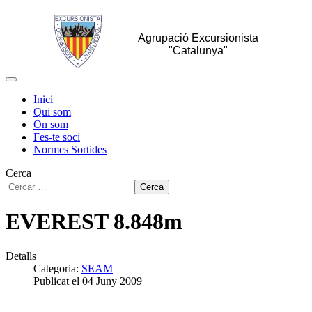
Agrupació Excursionista
"Catalunya"
Inici
Qui som
On som
Fes-te soci
Normes Sortides
Cerca
Cerca
EVEREST 8.848m
Detalls
Categoria:
SEAM
Publicat el 04 Juny 2009