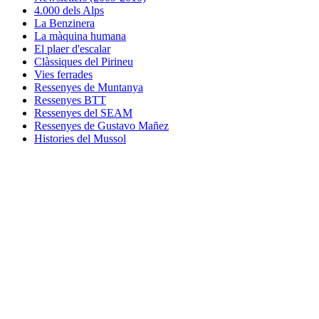
4.000 dels Alps
La Benzinera
La màquina humana
El plaer d'escalar
Clàssiques del Pirineu
Vies ferrades
Ressenyes de Muntanya
Ressenyes BTT
Ressenyes del SEAM
Ressenyes de Gustavo Mañez
Histories del Mussol