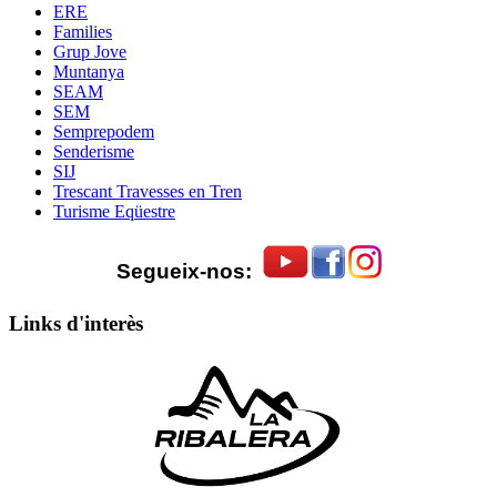
ERE
Families
Grup Jove
Muntanya
SEAM
SEM
Semprepodem
Senderisme
SIJ
Trescant Travesses en Tren
Turisme Eqüestre
Segueix-nos:
Links d'interès