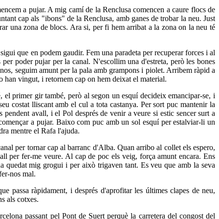
comencem a pujar. A mig camí de la Renclusa comencen a caure flocs de
untant cap als "ibons" de la Renclusa, amb ganes de trobar la neu. Just
ar una zona de blocs. Ara si, per fi hem arribat a la zona on la neu té
 sigui que en podem gaudir. Fem una paradeta per recuperar forces i al
per poder pujar per la canal. N'escollim una d'estreta, però les bones
-nos, seguim amunt per la pala amb grampons i piolet. Arribem ràpid a
 no han vingut, i retornem cap on hem deixat el material.
é, el primer gir també, però al segon un esquí decideix emancipar-se, i
seu costat lliscant amb el cul a tota castanya. Per sort puc mantenir la
endent avall, i el Pol després de venir a veure si estic sencer surt a
i començar a pujar. Baixo com puc amb un sol esquí per estalviar-li un
ra mentre el Rafa l'ajuda.
anal per tornar cap al barranc d'Alba. Quan arribo al collet els espero,
all per fer-me veure. Al cap de poc els veig, força amunt encara. Ens
a quedat mig grogui i per això trigaven tant. Es veu que amb la seva
fer-nos mal.
e passa ràpidament, i després d'aprofitar les últimes clapes de neu,
s als cotxes.
celona passant pel Pont de Suert perquè la carretera del congost del