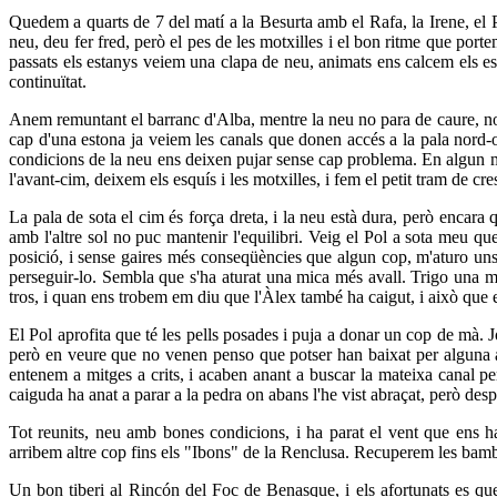
Quedem a quarts de 7 del matí a la Besurta amb el Rafa, la Irene, el
neu, deu fer fred, però el pes de les motxilles i el bon ritme que por
passats els estanys veiem una clapa de neu, animats ens calcem els esq
continuïtat.
Anem remuntant el barranc d'Alba, mentre la neu no para de caure, no 
cap d'una estona ja veiem les canals que donen accés a la pala nord-o
condicions de la neu ens deixen pujar sense cap problema. En algun m
l'avant-cim, deixem els esquís i les motxilles, i fem el petit tram de cr
La pala de sota el cim és força dreta, i la neu està dura, però encara
amb l'altre sol no puc mantenir l'equilibri. Veig el Pol a sota meu que
posició, i sense gaires més conseqüències que algun cop, m'aturo uns 
perseguir-lo. Sembla que s'ha aturat una mica més avall. Trigo una mi
tros, i quan ens trobem em diu que l'Àlex també ha caigut, i això que
El Pol aprofita que té les pells posades i puja a donar un cop de mà. J
però en veure que no venen penso que potser han baixat per alguna al
entenem a mitges a crits, i acaben anant a buscar la mateixa canal 
caiguda ha anat a parar a la pedra on abans l'he vist abraçat, però des
Tot reunits, neu amb bones condicions, i ha parat el vent que ens h
arribem altre cop fins els "Ibons" de la Renclusa. Recuperem les bamb
Un bon tiberi al Rincón del Foc de Benasque, i els afortunats es qu