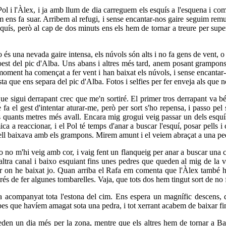
 Pol i l'Àlex, i ja amb llum de dia carreguem els esquís a l'esquena i 
tem ens fa suar. Arribem al refugi, i sense encantar-nos gaire seguim rem
uís, però al cap de dos minuts ens els hem de tornar a treure per super
és una nevada gaire intensa, els núvols són alts i no fa gens de vent, o
est del pic d'Alba. Uns abans i altres més tard, anem posant grampons 
oment ha començat a fer vent i han baixat els núvols, i sense encantar
esta que ens separa del pic d'Alba. Fotos i selfies per fer enveja als que
 que sigui derrapant crec que me'n sortiré. El primer tros derrapant va b
 fa el gest d'intentar aturar-me, però per sort s'ho repensa, i passo pel 
quants metres més avall. Encara mig grogui veig passar un dels esquís p
ca a reaccionar, i el Pol té temps d'anar a buscar l'esquí, posar pells 
 ell baixava amb els grampons. Mirem amunt i el veiem abraçat a una ped
o no m'hi veig amb cor, i vaig fent un flanqueig per anar a buscar una c
tra canal i baixo esquiant fins unes pedres que queden al mig de la v
per on he baixat jo. Quan arriba el Rafa em comenta que l'Àlex també h
prés de fer algunes tombarelles. Vaja, que tots dos hem tingut sort de no 
a acompanyat tota l'estona del cim. Ens espera un magnífic descens, qu
es que havíem amagat sota una pedra, i tot xerrant acabem de baixar fin
eden un dia més per la zona, mentre que els altres hem de tornar a Bar