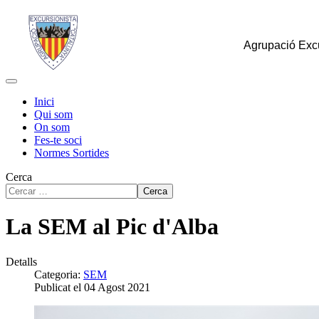
Agrupació Excu
Inici
Qui som
On som
Fes-te soci
Normes Sortides
Cerca
Cerca
La SEM al Pic d'Alba
Detalls
Categoria:
SEM
Publicat el 04 Agost 2021