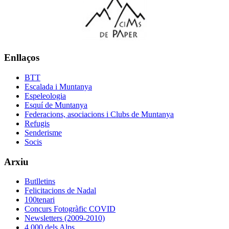
Enllaços
BTT
Escalada i Muntanya
Espeleologia
Esquí de Muntanya
Federacions, asociacions i Clubs de Muntanya
Refugis
Senderisme
Socis
Arxiu
Butlletins
Felicitacions de Nadal
100tenari
Concurs Fotogràfic COVID
Newsletters (2009-2010)
4.000 dels Alps