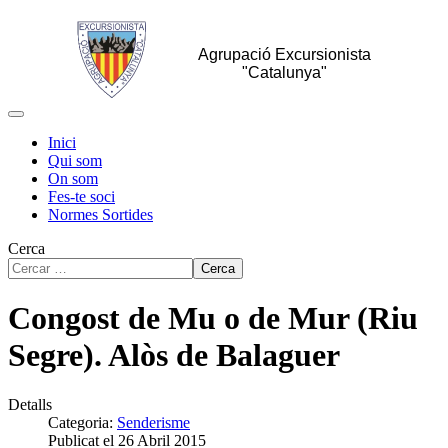
Agrupació Excursionista
"Catalunya"
Inici
Qui som
On som
Fes-te soci
Normes Sortides
Cerca
Cerca
Congost de Mu o de Mur (Riu
Segre). Alòs de Balaguer
Detalls
Categoria:
Senderisme
Publicat el 26 Abril 2015