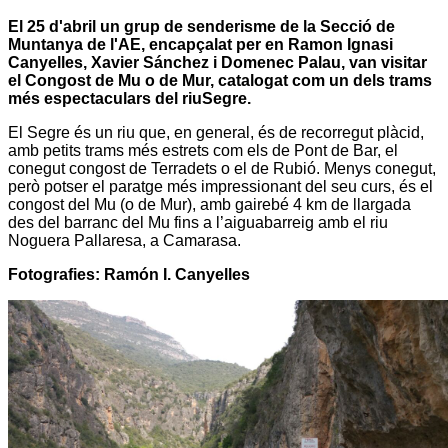
El 25 d'abril un grup de senderisme de la Secció de
Muntanya de l'AE, encapçalat per en Ramon Ignasi
Canyelles, Xavier Sánchez i Domenec Palau, van visitar
el Congost de Mu o de Mur, catalogat com un dels trams
més espectaculars del riuSegre.
El Segre és un riu que, en general, és de recorregut plàcid,
amb petits trams més estrets com els de Pont de Bar, el
conegut congost de Terradets o el de Rubió. Menys conegut,
però potser el paratge més impressionant del seu curs, és el
congost del Mu (o de Mur), amb gairebé 4 km de llargada
des del barranc del Mu fins a l’aiguabarreig amb el riu
Noguera Pallaresa, a Camarasa.
Fotografies: Ramón I. Canyelles