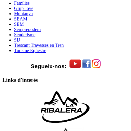
Families
Grup Jove
Muntanya
SEAM
SEM
Semprepodem
Senderisme
SIJ
Trescant Travesses en Tren
Turisme Eqüestre
Segueix-nos:
Links d'interès