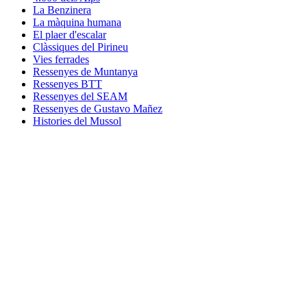
La Benzinera
La màquina humana
El plaer d'escalar
Clàssiques del Pirineu
Vies ferrades
Ressenyes de Muntanya
Ressenyes BTT
Ressenyes del SEAM
Ressenyes de Gustavo Mañez
Histories del Mussol