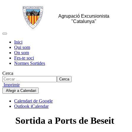
Agrupació Excursionista
"Catalunya"
Inici
Qui som
On som
Fes-te soci
Normes Sortides
Cerca
Cerca
Imprimir
Afegir a Calendari
Calendari de Google
Outlook iCalendar
Sortida a Ports de Beseit