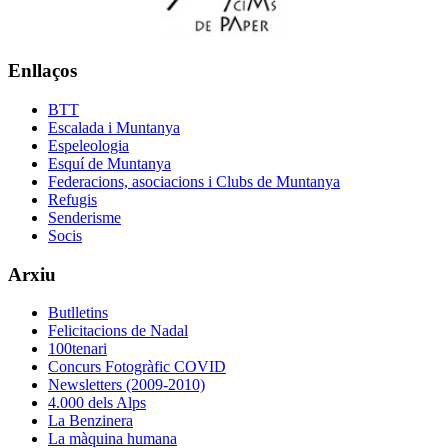
Enllaços
BTT
Escalada i Muntanya
Espeleologia
Esquí de Muntanya
Federacions, asociacions i Clubs de Muntanya
Refugis
Senderisme
Socis
Arxiu
Butlletins
Felicitacions de Nadal
100tenari
Concurs Fotogràfic COVID
Newsletters (2009-2010)
4.000 dels Alps
La Benzinera
La màquina humana