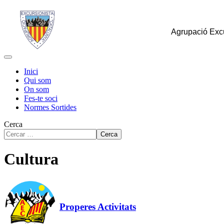
Agrupació Excu
Inici
Qui som
On som
Fes-te soci
Normes Sortides
Cerca
Cerca
Cultura
Properes Activitats