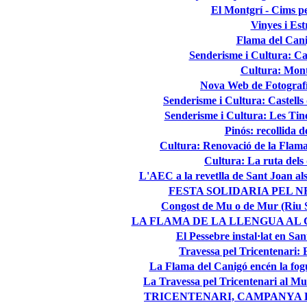
El Montgrí - Cims pe
Vinyes i Estr
Flama del Can
Senderisme i Cultura: Ca
Cultura: Mon
Nova Web de Fotograf
Senderisme i Cultura: Castells
Senderisme i Cultura: Les Tine
Pinós: recollida d
Cultura: Renovació de la Flama
Cultura: La ruta dels 
L'AEC a la revetlla de Sant Joan al
FESTA SOLIDARIA PEL N
Congost de Mu o de Mur (Riu S
LA FLAMA DE LA LLENGUA AL C
El Pessebre instal·lat en Sa
Travessa pel Tricentenari:
La Flama del Canigó encén la fog
La Travessa pel Tricentenari al Mu
TRICENTENARI, CAMPANYA