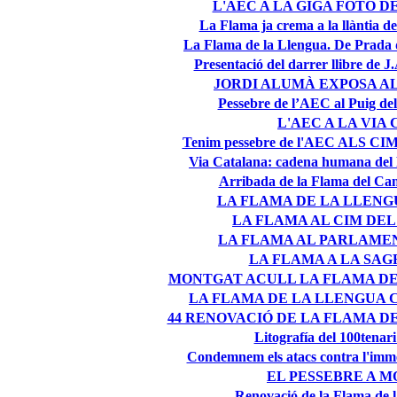
L'AEC A LA GIGA FOTO D
La Flama ja crema a la llàntia de
La Flama de la Llengua. De Prada d
Presentació del darrer llibre de 
JORDI ALUMÀ EXPOSA A
Pessebre de l’AEC al Puig de
L'AEC A LA VIA
Tenim pessebre de l'AEC ALS 
Via Catalana: cadena humana del P
Arribada de la Flama del Can
LA FLAMA DE LA LLENG
LA FLAMA AL CIM DEL
LA FLAMA AL PARLAME
LA FLAMA A LA SAG
MONTGAT ACULL LA FLAMA D
LA FLAMA DE LA LLENGUA 
44 RENOVACIÓ DE LA FLAMA D
Litografía del 100tenari
Condemnem els atacs contra l'immer
EL PESSEBRE A 
Renovació de la Flama de 