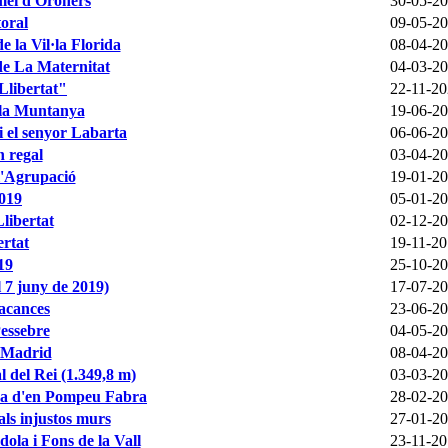
mei d'Oroners
30-05-2
toral
09-05-2
e la Vil·la Florida
08-04-2
de La Maternitat
04-03-2
 Llibertat"
22-11-2
a la Muntanya
19-06-2
 i el senyor Labarta
06-06-2
n regal
03-04-2
l'Agrupació
19-01-2
2019
05-01-2
libertat
02-12-2
ertat
19-11-2
19
25-10-2
l 7 juny de 2019)
17-07-2
acances
23-06-2
Pessebre
04-05-2
a Madrid
08-04-2
l del Rei (1.349,8 m)
03-03-2
mba d'en Pompeu Fabra
28-02-2
als injustos murs
27-01-2
ola i Fons de la Vall
23-11-2