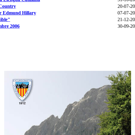
Country
20-07-2
ir Edmund Hillary
07-07-2
ible"
21-12-2
mbre 2006
30-09-2