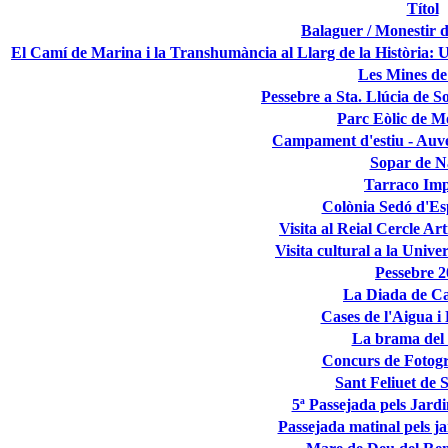
Títol
Balaguer / Monestir d
El Camí de Marina i la Transhumància al Llarg de la Història: 
Les Mines d
Pessebre a Sta. Llúcia de 
Parc Eòlic de M
Campament d'estiu - Auve
Sopar de N
Tarraco Imp
Colònia Sedó d'E
Visita al Reial Cercle Ar
Visita cultural a la Unive
Pessebre 
La Diada de C
Cases de l'Aigua i
La brama del
Concurs de Fotogra
Sant Feliuet de 
5ª Passejada pels Jard
Passejada matinal pels j