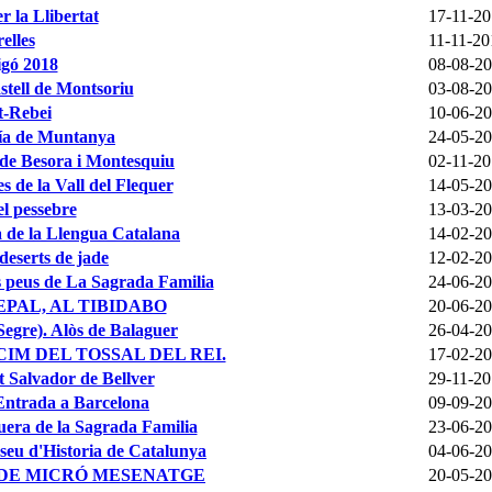
r la Llibertat
17-11-2
elles
11-11-20
igó 2018
08-08-2
stell de Montsoriu
03-08-2
t-Rebei
10-06-2
ía de Muntanya
24-05-2
 de Besora i Montesquiu
02-11-2
s de la Vall del Flequer
14-05-2
el pessebre
13-03-2
 de la Llengua Catalana
14-02-2
deserts de jade
12-02-2
s peus de La Sagrada Familia
24-06-2
EPAL, AL TIBIDABO
20-06-2
egre). Alòs de Balaguer
26-04-2
IM DEL TOSSAL DEL REI.
17-02-2
nt Salvador de Bellver
29-11-2
 Entrada a Barcelona
09-09-2
uera de la Sagrada Familia
23-06-2
seu d'Historia de Catalunya
04-06-2
 DE MICRÓ MESENATGE
20-05-2