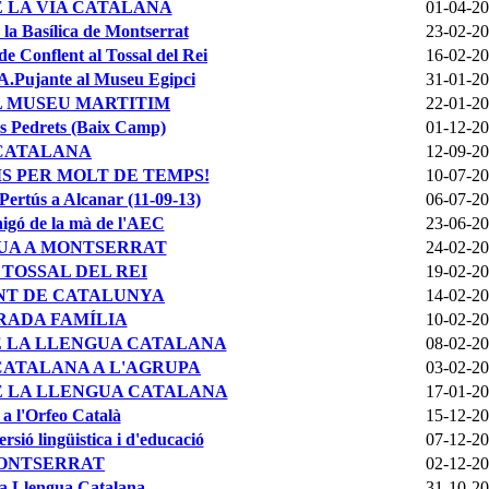
E LA VIA CATALANA
01-04-2
 la Basílica de Montserrat
23-02-2
e Conflent al Tossal del Rei
16-02-2
J.A.Pujante al Museu Egipci
31-01-2
L MUSEU MARTITIM
22-01-2
ls Pedrets (Baix Camp)
01-12-2
 CATALANA
12-09-2
CIMS PER MOLT DE TEMPS!
10-07-2
ertús a Alcanar (11-09-13)
06-07-2
igó de la mà de l'AEC
23-06-2
UA A MONTSERRAT
24-02-2
 TOSSAL DEL REI
19-02-2
NT DE CATALUNYA
14-02-2
RADA FAMÍLIA
10-02-2
E LA LLENGUA CATALANA
08-02-2
CATALANA A L'AGRUPA
03-02-2
E LA LLENGUA CATALANA
17-01-2
 a l'Orfeo Català
15-12-2
sió lingüistica i d'educació
07-12-2
MONTSERRAT
02-12-2
la Llengua Catalana
31-10-2