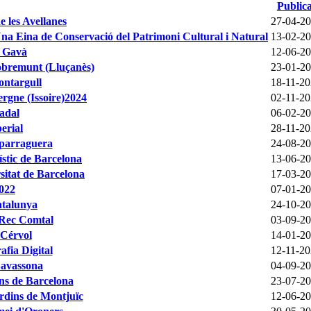
Publica
e les Avellanes
27-04-2
Una Eina de Conservació del Patrimoni Cultural i Natural
13-02-2
e Gavà
12-06-2
Sobremunt (Lluçanès)
23-01-2
ontargull
18-11-2
rgne (Issoire)2024
02-11-2
adal
06-02-2
erial
28-11-2
sparraguera
24-08-2
tístic de Barcelona
13-06-2
rsitat de Barcelona
17-03-2
2022
07-01-2
atalunya
24-10-2
 Rec Comtal
03-09-2
 Cérvol
14-01-2
fia Digital
12-11-2
Savassona
04-09-2
ins de Barcelona
23-07-2
ardins de Montjuïc
12-06-2