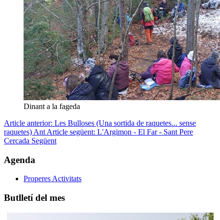
Dinant a la fageda
Article anterior: Les Bulloses (Una sortida de raquetes... sense
raquetes)
Ant
Article següent: L'Argimon - El Far - Sant Pere
Cercada
Següent
Agenda
Properes Activitats
Butlletí del mes