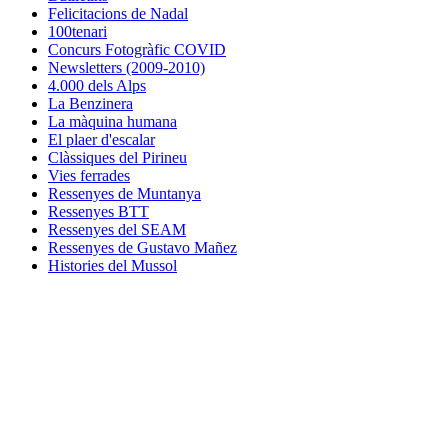
Felicitacions de Nadal
100tenari
Concurs Fotogràfic COVID
Newsletters (2009-2010)
4.000 dels Alps
La Benzinera
La màquina humana
El plaer d'escalar
Clàssiques del Pirineu
Vies ferrades
Ressenyes de Muntanya
Ressenyes BTT
Ressenyes del SEAM
Ressenyes de Gustavo Mañez
Histories del Mussol