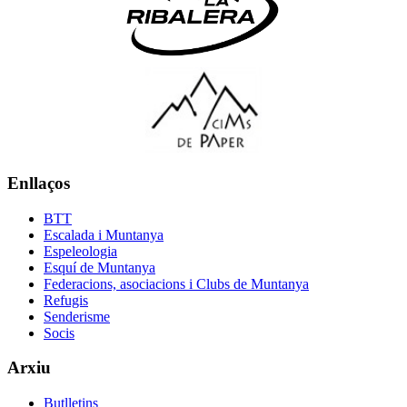
Enllaços
BTT
Escalada i Muntanya
Espeleologia
Esquí de Muntanya
Federacions, asociacions i Clubs de Muntanya
Refugis
Senderisme
Socis
Arxiu
Butlletins