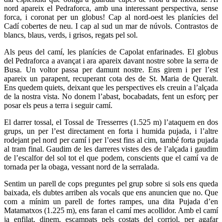
nord apareix el Pedraforca, amb una interessant perspectiva, sense
forca, i coronat per un globus! Cap al nord-oest les planícies del
Cadí cobertes de neu. I cap al sud un mar de núvols. Contrastos de
blancs, blaus, verds, i grisos, regats pel sol.
Als peus del camí, les planícies de Capolat enfarinades. El globus
del Pedraforca a avançat i ara apareix davant nostre sobre la serra de
Busa. Un voltor passa per damunt nostre. Ens girem i per l’est
apareix un parapent, recuperant cota des de St. Maria de Queralt.
Ens quedem quiets, deixant que les perspectives els creuin a l’alçada
de la nostra vista. No donem l’abast, bocabadats, fent un esforç per
posar els peus a terra i seguir camí.
El darrer tossal, el Tossal de Tresserres (1.525 m) l’ataquem en dos
grups, un per l’est directament en forta i humida pujada, i l’altre
rodejant pel nord per camí i per l’oest fins al cim, també forta pujada
al tram final. Gaudim de les darreres vistes des de l’alçada i gaudim
de l’escalfor del sol tot el que podem, conscients que el camí va de
tornada per la obaga, vessant nord de la serralada.
Sentim un parell de cops preguntes pel grup sobre si sols ens queda
baixada, els dubtes arriben als vocals que ens anuncien que no. Que
com a mínim un parell de fortes rampes, una dita Pujada d’en
Matamatxos (1.225 m), ens faran el camí mes acollidor. Amb el camí
ja enfilat, dinem, escampats pels costats del corriol, per agafar