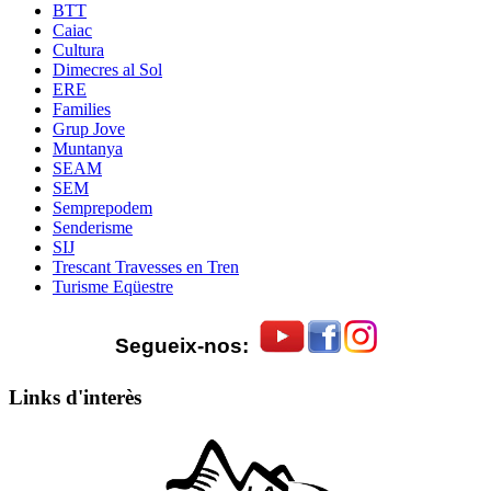
BTT
Caiac
Cultura
Dimecres al Sol
ERE
Families
Grup Jove
Muntanya
SEAM
SEM
Semprepodem
Senderisme
SIJ
Trescant Travesses en Tren
Turisme Eqüestre
Segueix-nos:
Links d'interès