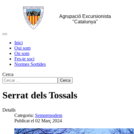
Agrupació Excursionista
"Catalunya"
Inici
Qui som
On som
Fes-te soci
Normes Sortides
Cerca
Cerca
Serrat dels Tossals
Detalls
Categoria:
Semprepodem
Publicat el 02 Març 2024