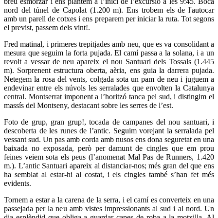
breu esmorzar i ens plantem a l’inici de l’excursió a les 9:45. Boca
nord del túnel de Capolat (1.200 m). Ens trobem els de l'autocar
amb un parell de cotxes i ens preparem per iniciar la ruta. Tot segons
el previst, passem dels vint!.
Fred matinal, i primeres trepitjades amb neu, que es va consolidant a
mesura que seguim la forta pujada. El camí passa a la solana, i a un
revolt a vessar de neu apareix el nou Santuari dels Tossals (1.445
m). Sorprenent estructura oberta, aèria, ens guia la darrera pujada.
Netegem la rosa del vents, colgada sota un pam de neu i juguem a
endevinar entre els núvols les serralades que envolten la Catalunya
central. Montserrat imponent a l’horitzó tanca pel sud, i distingim el
massís del Montseny, destacant sobre les serres de l’est.
Foto de grup, gran grup!, tocada de campanes del nou santuari, i
descoberta de les runes de l’antic. Seguim vorejant la serralada pel
vessant sud. Un pas amb corda amb nusos ens dona seguretat en una
baixada no exposada, però per damunt de cingles que em prou
feines veiem sota els peus (l’anomenat Mal Pas de Runners, 1.420
m.). L’antic Santuari apareix al distanciar-nos; més gran del que ens
ha semblat al estar-hi al costat, i els cingles també s’han fet més
evidents.
Tornem a estar a la carena de la serra, i el camí es converteix en una
passejada per la neu amb vistes impressionants al sud i al nord. Un
dia esplèndid que obliga a guardar capes de roba a la motxilla. Al