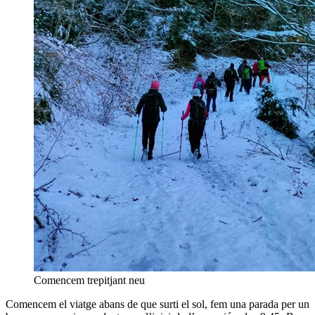
Comencem trepitjant neu
Comencem el viatge abans de que surti el sol, fem una parada per un