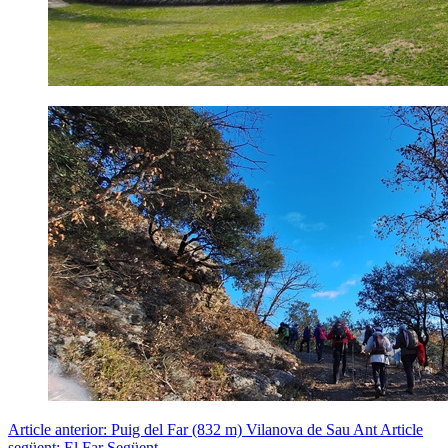
Article anterior: Puig del Far (832 m) Vilanova de Sau
Ant
Article
següent: El Far
Següent