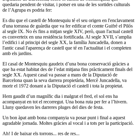
quedaria pendent de visitar, i potser en una de les sortides culturals
de l’Agrupa es podria fer:
Es diu que el castell de Montesquiu té el seu origen en l'enclavament
d'una torrassa de guàrdia que va fer edificar el comte Guifré el Pilós
al segle IX. No és fins a mitjan segle XIV, però, quan l'actual castell
es converteix en una residència fortificada. Al segle XVII, s’amplia
l’edifici i al principi del segle XX, la família Juncadella, donen a
l'antic casal l'aparença de castell que té en l'actualitat i el completen
amb els jardins.
El casal de Montesquiu gaudeix d’una bona conservació gràcies a
que ha estat habitat des de l’edat mitjana fins pràcticament finals del
segle XX. Aquest casal va passar a mans de la Diputació de
Barcelona quan la seva darrera propietària, Mercè Juncadella, va
morir el 1972 donant a la Diputació el castell i tota la propietat.
Hem gaudit d’un magnífic dia i malgrat el fred, el sol ens ha
acompanyat en tot el recorregut. Una bona ruta per fer a l’hivern.
Lluny quedaven les darreres pluges del dies de festa.
Un bon àpat amb bona companyia va posar punt i final a aquest
agradable jornada. Moltes gràcies al vocal i a tots per la participació.
Ah! I de baixar els torrons... res de res...