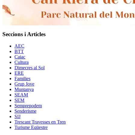
Seccions i Articles
AEC
BTT
Caiac
Cultura
Dimecres al Sol
ERE
Families
Grup Jove
Muntanya
SEAM
SEM
Semprepodem
Senderisme
SIJ
Trescant Travesses en Tren
Turisme Eqüestre