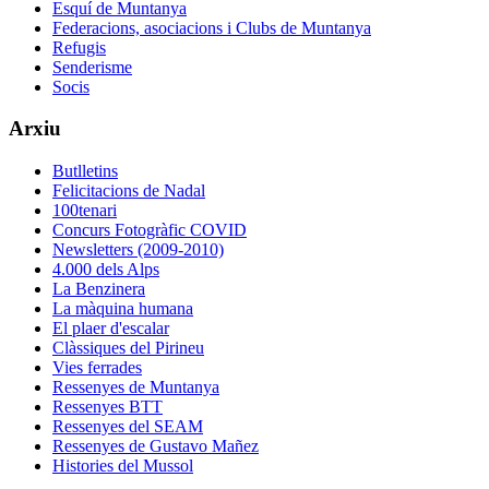
Esquí de Muntanya
Federacions, asociacions i Clubs de Muntanya
Refugis
Senderisme
Socis
Arxiu
Butlletins
Felicitacions de Nadal
100tenari
Concurs Fotogràfic COVID
Newsletters (2009-2010)
4.000 dels Alps
La Benzinera
La màquina humana
El plaer d'escalar
Clàssiques del Pirineu
Vies ferrades
Ressenyes de Muntanya
Ressenyes BTT
Ressenyes del SEAM
Ressenyes de Gustavo Mañez
Histories del Mussol