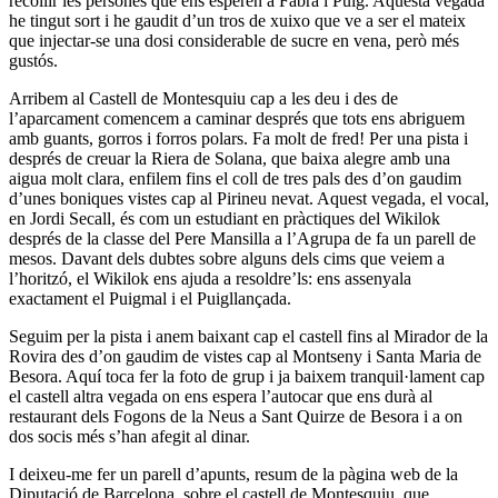
recollir les persones que ens esperen a Fabra i Puig. Aquesta vegada
he tingut sort i he gaudit d’un tros de xuixo que ve a ser el mateix
que injectar-se una dosi considerable de sucre en vena, però més
gustós.
Arribem al Castell de Montesquiu cap a les deu i des de
l’aparcament comencem a caminar després que tots ens abriguem
amb guants, gorros i forros polars. Fa molt de fred! Per una pista i
després de creuar la Riera de Solana, que baixa alegre amb una
aigua molt clara, enfilem fins el coll de tres pals des d’on gaudim
d’unes boniques vistes cap al Pirineu nevat. Aquest vegada, el vocal,
en Jordi Secall, és com un estudiant en pràctiques del Wikilok
després de la classe del Pere Mansilla a l’Agrupa de fa un parell de
mesos. Davant dels dubtes sobre alguns dels cims que veiem a
l’horitzó, el Wikilok ens ajuda a resoldre’ls: ens assenyala
exactament el Puigmal i el Puigllançada.
Seguim per la pista i anem baixant cap el castell fins al Mirador de la
Rovira des d’on gaudim de vistes cap al Montseny i Santa Maria de
Besora. Aquí toca fer la foto de grup i ja baixem tranquil·lament cap
el castell altra vegada on ens espera l’autocar que ens durà al
restaurant dels Fogons de la Neus a Sant Quirze de Besora i a on
dos socis més s’han afegit al dinar.
I deixeu-me fer un parell d’apunts, resum de la pàgina web de la
Diputació de Barcelona, sobre el castell de Montesquiu, que