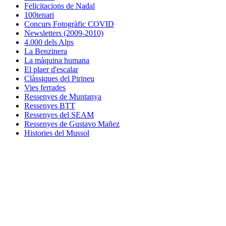
Felicitacions de Nadal
100tenari
Concurs Fotogràfic COVID
Newsletters (2009-2010)
4.000 dels Alps
La Benzinera
La màquina humana
El plaer d'escalar
Clàssiques del Pirineu
Vies ferrades
Ressenyes de Muntanya
Ressenyes BTT
Ressenyes del SEAM
Ressenyes de Gustavo Mañez
Histories del Mussol