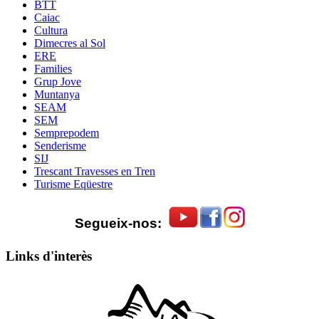
BTT
Caiac
Cultura
Dimecres al Sol
ERE
Families
Grup Jove
Muntanya
SEAM
SEM
Semprepodem
Senderisme
SIJ
Trescant Travesses en Tren
Turisme Eqüestre
Segueix-nos:
Links d'interès