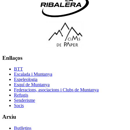
Enllaços
BTT
Escalada i Muntanya
Espeleologia
Esquí de Muntanya
Federacions, asociacions i Clubs de Muntanya
Refugis
Senderisme
Socis
Arxiu
Butlletins