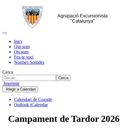
Agrupació Excursionista
"Catalunya"
Inici
Qui som
On som
Fes-te soci
Normes Sortides
Cerca
Cerca
Imprimir
Afegir a Calendari
Calendari de Google
Outlook iCalendar
Campament de Tardor 2026