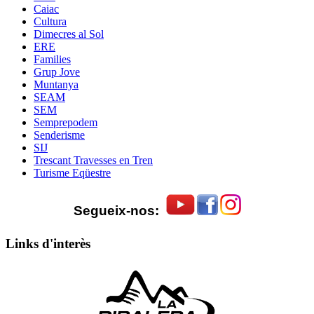
Caiac
Cultura
Dimecres al Sol
ERE
Families
Grup Jove
Muntanya
SEAM
SEM
Semprepodem
Senderisme
SIJ
Trescant Travesses en Tren
Turisme Eqüestre
Segueix-nos:
Links d'interès