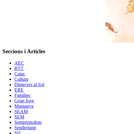
Seccions i Articles
AEC
BTT
Caiac
Cultura
Dimecres al Sol
ERE
Families
Grup Jove
Muntanya
SEAM
SEM
Semprepodem
Senderisme
SIJ