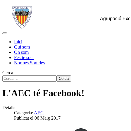
Agrupació Excu
Inici
Qui som
On som
Fes-te soci
Normes Sortides
Cerca
Cerca
L'AEC té Facebook!
Detalls
Categoria:
AEC
Publicat el 06 Maig 2017