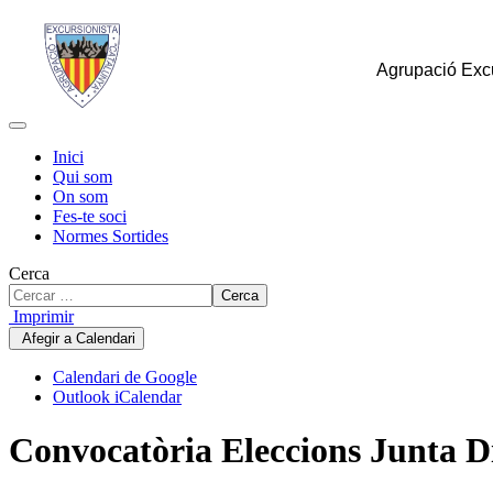
Agrupació Excu
Inici
Qui som
On som
Fes-te soci
Normes Sortides
Cerca
Cerca
Imprimir
Afegir a Calendari
Calendari de Google
Outlook iCalendar
Convocatòria Eleccions Junta D