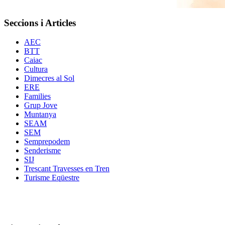
Seccions i Articles
AEC
BTT
Caiac
Cultura
Dimecres al Sol
ERE
Families
Grup Jove
Muntanya
SEAM
SEM
Semprepodem
Senderisme
SIJ
Trescant Travesses en Tren
Turisme Eqüestre