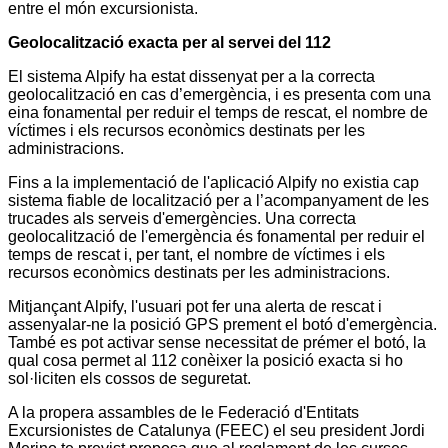
entre el món excursionista.
Geolocalització exacta per al servei del 112
El sistema Alpify ha estat dissenyat per a la correcta
geolocalització en cas d’emergència, i es presenta com una
eina fonamental per reduir el temps de rescat, el nombre de
víctimes i els recursos econòmics destinats per les
administracions.
Fins a la implementació de l'aplicació Alpify no existia cap
sistema fiable de localització per a l’acompanyament de les
trucades als serveis d'emergències. Una correcta
geolocalització de l'emergència és fonamental per reduir el
temps de rescat i, per tant, el nombre de víctimes i els
recursos econòmics destinats per les administracions.
Mitjançant Alpify, l'usuari pot fer una alerta de rescat i
assenyalar-ne la posició GPS prement el botó d'emergència.
També es pot activar sense necessitat de prémer el botó, la
qual cosa permet al 112 conèixer la posició exacta si ho
sol·liciten els cossos de seguretat.
A la propera assambles de le Federació d'Entitats
Excursionistes de Catalunya (FEEC) el seu president Jordi