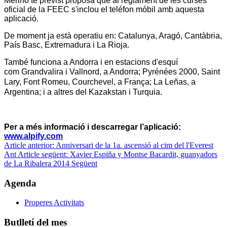
Merino te previst proposa que al reglament de les curses
oficial de la FEEC s'inclou el teléfon móbil amb aquesta
aplicació.
De moment ja està operatiu en: Catalunya, Aragó, Cantàbria,
País Basc, Extremadura i La Rioja.
També funciona a Andorra i en estacions d'esquí
com
Grandvalira i Vallnord, a Andorra; Pyrénées 2000, Saint
Lary, Font Romeu, Courchevel, a França; La Leñas, a
Argentina; i a altres del Kazakstan i Turquia.
Per a més informació i descarregar l’aplicació:
www.alpify.com
Article anterior: Anniversari de la 1a. ascensió al cim del l'Everest
Ant
Article següent: Xavier Espiña y Montse Bacardit, guanyadors
de La Ribalera 2014
Següent
Agenda
Properes Activitats
Butlletí del mes