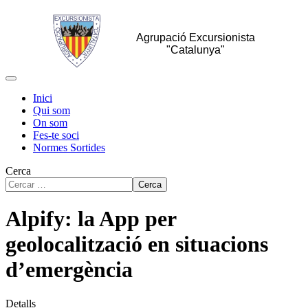
Agrupació Excursionista
"Catalunya"
Inici
Qui som
On som
Fes-te soci
Normes Sortides
Cerca
Cerca
Alpify: la App per
geolocalització en situacions
d’emergència
Detalls