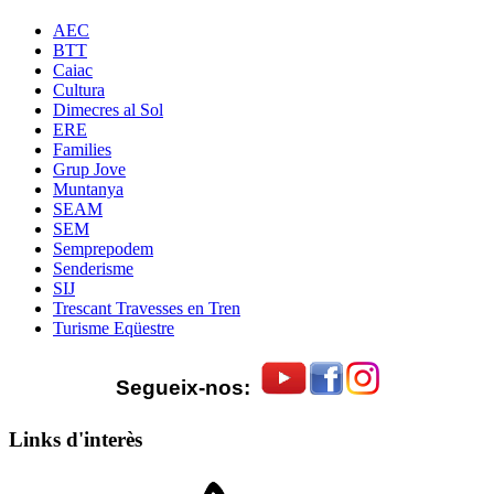
AEC
BTT
Caiac
Cultura
Dimecres al Sol
ERE
Families
Grup Jove
Muntanya
SEAM
SEM
Semprepodem
Senderisme
SIJ
Trescant Travesses en Tren
Turisme Eqüestre
Segueix-nos:
Links d'interès