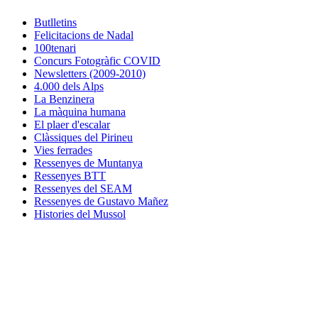
Butlletins
Felicitacions de Nadal
100tenari
Concurs Fotogràfic COVID
Newsletters (2009-2010)
4.000 dels Alps
La Benzinera
La màquina humana
El plaer d'escalar
Clàssiques del Pirineu
Vies ferrades
Ressenyes de Muntanya
Ressenyes BTT
Ressenyes del SEAM
Ressenyes de Gustavo Mañez
Histories del Mussol