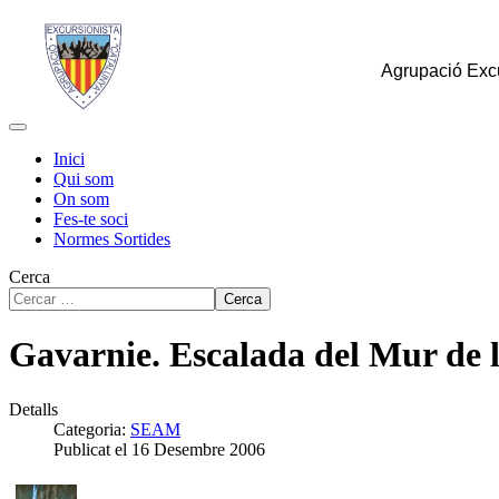
Agrupació Excu
Inici
Qui som
On som
Fes-te soci
Normes Sortides
Cerca
Cerca
Gavarnie. Escalada del Mur de 
Detalls
Categoria:
SEAM
Publicat el 16 Desembre 2006