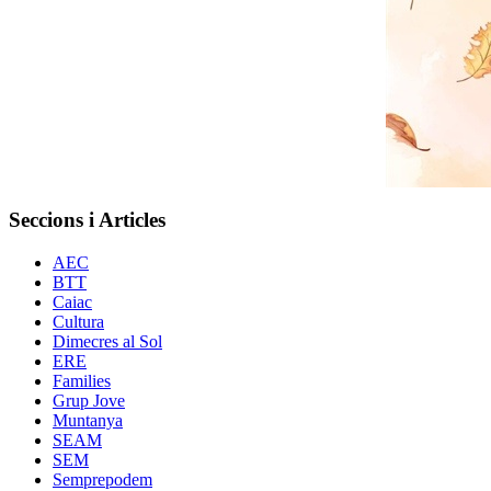
Seccions i Articles
AEC
BTT
Caiac
Cultura
Dimecres al Sol
ERE
Families
Grup Jove
Muntanya
SEAM
SEM
Semprepodem