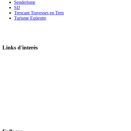
Senderisme
SIJ
Trescant Travesses en Tren
Turisme Eqüestre
Links d'interès