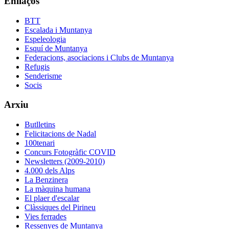
Enllaços
BTT
Escalada i Muntanya
Espeleologia
Esquí de Muntanya
Federacions, asociacions i Clubs de Muntanya
Refugis
Senderisme
Socis
Arxiu
Butlletins
Felicitacions de Nadal
100tenari
Concurs Fotogràfic COVID
Newsletters (2009-2010)
4.000 dels Alps
La Benzinera
La màquina humana
El plaer d'escalar
Clàssiques del Pirineu
Vies ferrades
Ressenyes de Muntanya