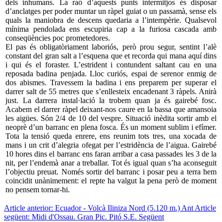
dels inhumans. La raó d’aquests punts intermitjos és disposar
d’anclatges per poder muntar un ràpel guiat o un passamà, sense els
quals la maniobra de descens quedaria a l’intempèrie. Qualsevol
mínima pendolada ens escupiria cap a la furiosa cascada amb
conseqüències poc prometedores.
El pas és obligatòriament laboriós, però prou segur, sentint l’alè
constant del gran salt a l’esquena que et recorda qui mana aquí dins
i qui és el foraster. L’estrident i contundent saltant cau en una
reposada badina penjada. Lloc curiós, espai de serenor enmig de
dos abismes. Travessem la badina i ens preparem per superar el
darrer salt de 55 metres que s’enllesteix encadenant 3 ràpels. Anirà
just. La darrera instal·lació la trobem quan ja és gairebé fosc.
Acabem el darrer ràpel deixant-nos caure en la bassa que amansoia
les aigües. Són 2/4 de 10 del vespre. Situació inèdita sortir amb el
neoprè d’un barranc en plena fosca. És un moment sublim i efímer.
Tota la tensió queda enrere, ens reunim tots tres, una xocada de
mans i un crit d’alegria ofegat per l’estridència de l’aigua. Gairebé
10 hores dins el barranc ens faran arribar a casa passades les 3 de la
nit, per l’endemà anar a treballar. Tot és igual quan s’ha aconseguit
l’objectiu preuat. Només sortir del barranc i posar peu a terra hem
coincidit unànimement: el repte ha valgut la pena però de moment
no pensem tornar-hi.
Article anterior: Ecuador - Volcà Iliniza Nord (5.120 m.)
Ant
Article
següent: Midi d'Ossau. Gran Pic. Pitó S.E.
Següent