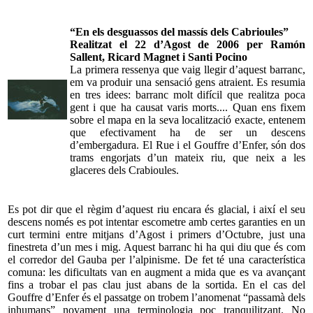
“En els desguassos del massís dels Cabrioules”
Realitzat el 22 d’Agost de 2006 per Ramón
Sallent, Ricard Magnet i Santi Pocino
La primera ressenya que vaig llegir d’aquest barranc,
em va produir una sensació gens atraient. Es resumia
en tres idees: barranc molt difícil que realitza poca
gent i que ha causat varis morts.... Quan ens fixem
sobre el mapa en la seva localització exacte, entenem
que efectivament ha de ser un descens
d’embergadura. El Rue i el Gouffre d’Enfer, són dos
trams engorjats d’un mateix riu, que neix a les
glaceres dels Crabioules.
Es pot dir que el règim d’aquest riu encara és glacial, i així el seu
descens només es pot intentar escometre amb certes garanties en un
curt termini entre mitjans d’Agost i primers d’Octubre, just una
finestreta d’un mes i mig. Aquest barranc hi ha qui diu que és com
el corredor del Gauba per l’alpinisme. De fet té una característica
comuna: les dificultats van en augment a mida que es va avançant
fins a trobar el pas clau just abans de la sortida. En el cas del
Gouffre d’Enfer és el passatge on trobem l’anomenat “passamà dels
inhumans” novament una terminologia poc tranquilitzant. No