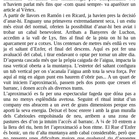
n’haviem parlat més fins que -com quasi sempre- va aparèixer un
article al Vèrtex.
A partir de llavors en Ramón i en Ricard, ja havien pres la decisió
d’anar-hi. Enguany una primavera extremadament seca, i un estiu
més eixut del normal, oferien la possibilitat d’anar-hi ben aviat i
trobar un cabal benevolent. Arribats a Banyeres de Luchon,
accedim a la vall de Lys, fins al final de la pista on hi ha un
aparcament per a cotxes. Uns centenars de metres més enllà es veu
ja el saltant d’Enfer, el final del descens. Aquí es pot fer una
avaluació del cabal, i tirar endavant o optar per tornar un altre dia.
D’aquesta cascada més que la pròpia caiguda de l’aigua, impacta la
rasa vertical oberta a la muntanya. L’estretor del saltant configura
un tub vertical per on s’acanala l’aigua amb tota la seva força. Per
aquí al mig en algun punt ens haurem d’obrir pas... A un quart de
vuit iniciem l’aproximació, passem pels dos ponts que creuen el
barranc, i donen accés als diversos trams.
L’aproximació es fa per una espectacular fageda que dóna pas a
una no menys esplèndida avetosa. Seguint el ritual imitat d’un
company ens abracem a un avet de grans dimensions perque ens
aporti la seva energia. Deixat el bosc enrere i amb la gran muralla
dels Cabrioules empolsinada de neu, arribem a una zona de
pastures des d’on ja intuim l’accés al barranc. A ¼ de 10 entrem a
la llera del riu, hem fet l’aproximació a bon ritme. El Rue d’Enfer
és bonic, un riu d’alta muntanya amb cabal considerable, però que
no presenta unes dificultats majors que qualsevol riu d’aquestes