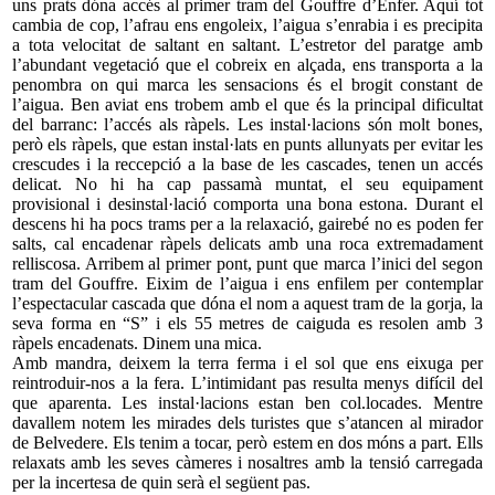
uns prats dóna accés al primer tram del Gouffre d’Enfer. Aquí tot
cambia de cop, l’afrau ens engoleix, l’aigua s’enrabia i es precipita
a tota velocitat de saltant en saltant. L’estretor del paratge amb
l’abundant vegetació que el cobreix en alçada, ens transporta a la
penombra on qui marca les sensacions és el brogit constant de
l’aigua. Ben aviat ens trobem amb el que és la principal dificultat
del barranc: l’accés als ràpels. Les instal·lacions són molt bones,
però els ràpels, que estan instal·lats en punts allunyats per evitar les
crescudes i la reccepció a la base de les cascades, tenen un accés
delicat. No hi ha cap passamà muntat, el seu equipament
provisional i desinstal·lació comporta una bona estona. Durant el
descens hi ha pocs trams per a la relaxació, gairebé no es poden fer
salts, cal encadenar ràpels delicats amb una roca extremadament
relliscosa. Arribem al primer pont, punt que marca l’inici del segon
tram del Gouffre. Eixim de l’aigua i ens enfilem per contemplar
l’espectacular cascada que dóna el nom a aquest tram de la gorja, la
seva forma en “S” i els 55 metres de caiguda es resolen amb 3
ràpels encadenats. Dinem una mica.
Amb mandra, deixem la terra ferma i el sol que ens eixuga per
reintroduir-nos a la fera. L’intimidant pas resulta menys difícil del
que aparenta. Les instal·lacions estan ben col.locades. Mentre
davallem notem les mirades dels turistes que s’atancen al mirador
de Belvedere. Els tenim a tocar, però estem en dos móns a part. Ells
relaxats amb les seves càmeres i nosaltres amb la tensió carregada
per la incertesa de quin serà el següent pas.