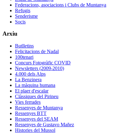
Federacions, asociacions i Clubs de Muntanya
Refugis
Senderisme
Socis
Arxiu
Butlletins
Felicitacions de Nadal
100tenari
Concurs Fotogràfic COVID
Newsletters (2009-2010)
4.000 dels Alps
La Benzinera
La màquina humana
El plaer d'escalar
Clàssiques del Pirineu
Vies ferrades
Ressenyes de Muntanya
Ressenyes BTT
Ressenyes del SEAM
Ressenyes de Gustavo Mañez
Histories del Mussol