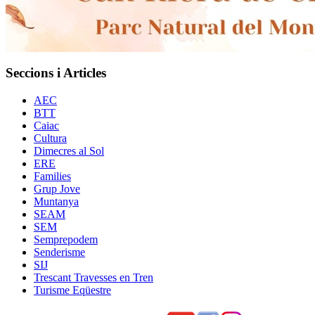
Seccions i Articles
AEC
BTT
Caiac
Cultura
Dimecres al Sol
ERE
Families
Grup Jove
Muntanya
SEAM
SEM
Semprepodem
Senderisme
SIJ
Trescant Travesses en Tren
Turisme Eqüestre