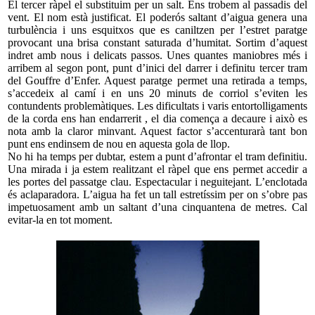
El tercer ràpel el substituim per un salt. Ens trobem al passadis del
vent. El nom està justificat. El poderós saltant d’aigua genera una
turbulència i uns esquitxos que es caniltzen per l’estret paratge
provocant una brisa constant saturada d’humitat. Sortim d’aquest
indret amb nous i delicats passos. Unes quantes maniobres més i
arribem al segon pont, punt d’inici del darrer i definitu tercer tram
del Gouffre d’Enfer. Aquest paratge permet una retirada a temps,
s’accedeix al camí i en uns 20 minuts de corriol s’eviten les
contundents problemàtiques. Les dificultats i varis entortolligaments
de la corda ens han endarrerit , el dia comença a decaure i això es
nota amb la claror minvant. Aquest factor s’accenturarà tant bon
punt ens endinsem de nou en aquesta gola de llop.
No hi ha temps per dubtar, estem a punt d’afrontar el tram definitiu.
Una mirada i ja estem realitzant el ràpel que ens permet accedir a
les portes del passatge clau. Espectacular i neguitejant. L’enclotada
és aclaparadora. L’aigua ha fet un tall estretíssim per on s’obre pas
impetuosament amb un saltant d’una cinquantena de metres. Cal
evitar-la en tot moment.