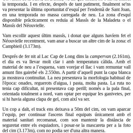
la temporada. I en efecte, després de tant patiment, finalment se'ns
va presentar la última oportunitat d’esquí per l'endemà de Sant Joan,
en una temporada no massa carregada de neu. La zona d'esquí
disponible pràcticament es reduïa al Massís de la Maladeta o el
Massís del Néouvielle.
Vam escollir aquest últim massís, i donat que alguns havíem fet el
Néouvielle recentment, vam anar a buscar un altre cim de la zona: el
Campbieil (3.173m).
Després de fer nit al Lac Cap de Long dins la
campervan
(2.161m),
el dia es va llevar molt clar i amb temperatura càlida. Amb el
material de neu a l’esquena, vam vorejar el llac i vam remuntar vall
amunt fins gairebé els 2.550m. A partir d’aquell punt la capa blanca
ja mostrava continuïtat. La neu presentava la morfologia habitual de
l'època: onades, reguerots d'aigua, i pasta, molta pasta. La ruta no
tenia cap dificultat, ni presentava cap perill; només a la pala final,
orientada totalment a nord, vam optar per equipar les ganivetes, per
si hi havia alguna clapa de gel, com així va ser.
Un cop a dalt, el track ens deixava a 50m del cim, on vam aparcar
l’equip, per continuar l'ascens final equipats únicament amb el
material sanitari recomanat, com son mantenir la distància de
seguretat entre els esquiadors, i posar-se la mascareta per a la foto
del cim (3.173m), com no podia ser d'una altra manera.