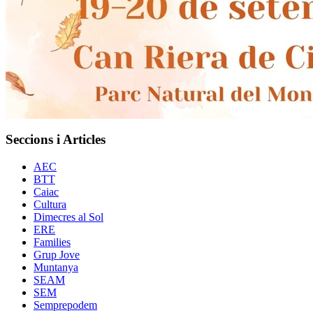
Seccions i Articles
AEC
BTT
Caiac
Cultura
Dimecres al Sol
ERE
Families
Grup Jove
Muntanya
SEAM
SEM
Semprepodem