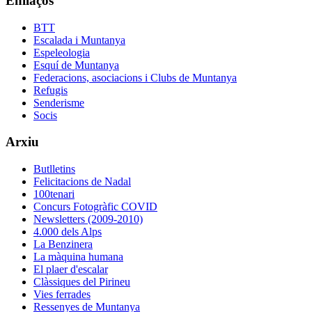
Enllaços
BTT
Escalada i Muntanya
Espeleologia
Esquí de Muntanya
Federacions, asociacions i Clubs de Muntanya
Refugis
Senderisme
Socis
Arxiu
Butlletins
Felicitacions de Nadal
100tenari
Concurs Fotogràfic COVID
Newsletters (2009-2010)
4.000 dels Alps
La Benzinera
La màquina humana
El plaer d'escalar
Clàssiques del Pirineu
Vies ferrades
Ressenyes de Muntanya