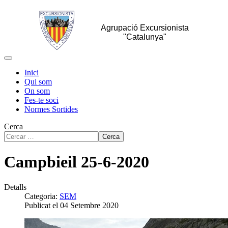
Agrupació Excursionista
"Catalunya"
Inici
Qui som
On som
Fes-te soci
Normes Sortides
Cerca
Cerca
Campbieil 25-6-2020
Detalls
Categoria:
SEM
Publicat el 04 Setembre 2020