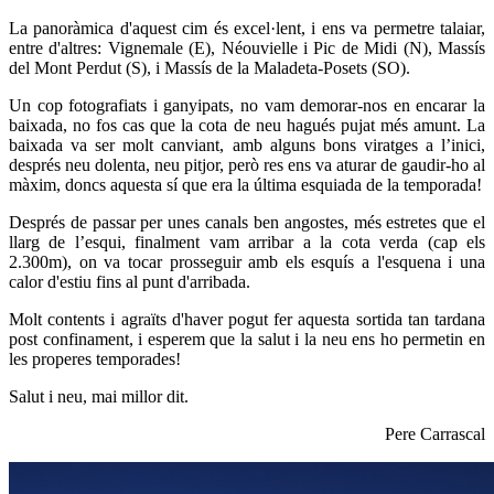
La panoràmica d'aquest cim és excel·lent, i ens va permetre talaiar,
entre d'altres: Vignemale (E), Néouvielle i Pic de Midi (N), Massís
del Mont Perdut (S), i Massís de la Maladeta-Posets (SO).
Un cop fotografiats i ganyipats, no vam demorar-nos en encarar la
baixada, no fos cas que la cota de neu hagués pujat més amunt. La
baixada va ser molt canviant, amb alguns bons viratges a l’inici,
després neu dolenta, neu pitjor, però res ens va aturar de gaudir-ho al
màxim, doncs aquesta sí que era la última esquiada de la temporada!
Després de passar per unes canals ben angostes, més estretes que el
llarg de l’esqui, finalment vam arribar a la cota verda (cap els
2.300m), on va tocar prosseguir amb els esquís a l'esquena i una
calor d'estiu fins al punt d'arribada.
Molt contents i agraïts d'haver pogut fer aquesta sortida tan tardana
post confinament, i esperem que la salut i la neu ens ho permetin en
les properes temporades!
Salut i neu, mai millor dit.
Pere Carrascal