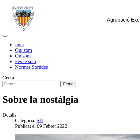
Agrupació Excu
Inici
Qui som
On som
Fes-te soci
Normes Sortides
Cerca
Cerca
Sobre la nostàlgia
Detalls
Categoria:
SIJ
Publicat el 09 Febrer 2022