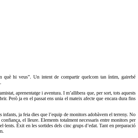
’m què hi veus”. Un intent de compartir quelcom tan íntim, gairebé
.
stat, aprenentatge i aventura. I m’allibera que, per sort, tots aquests
. Però ja en el passat ens unia el mateix afecte que encara dura fins
 infants, ja feia dies que l’equip de monitors adobàvem el terreny. No
 confiança, el lleure. Elements totalment necessaris entre monitors per
l·lents. Èxit en les sortides dels cinc grups d’edat. Tant en preparació
m.