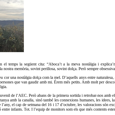
n el temps la següent cita: “Aboca’t a la meva nostàlgia i explica
 la nostra memòria, sovint perillosa, sovint dolça. Però sempre obsessiva
 cor una nostàlgia dolça com la mel. D’aquells anys entre naturalesa, ami
ersones que van gaudir amb mi. Érem més petits. Amb molt per descobrir
lgia.
enil de l’AEC. Però abans de la primera sortida i retrobar-nos amb els
ntanya amb la canalla, sinó també les connexions humanes, les idees, la
e l’any, el cap de setmana del 16 i 17 d’octubre, les valoracions són exce
ó entre infants. Tot. I l’equip de monitors som els que més contents este