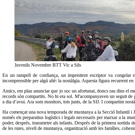
Juvenils Novembre BTT Vic a Sils
En un rampell de confiança, un impenitent escriptor va congelar e
incomprensible per algú aliè: la nostàlgia. Aquesta figura recurrent en
Amics, em plau anunciar que jo soc un afortunat, doncs rau dins el meu
records són compartits. No hi era sol. M'acompanyaven un seguit de p
a dia d’avui. Ara som monitors, tots junts, de la SIJ. I compartim nostà
Ha començat una nova temporada de muntanya a la Secció Infantil i Juv
només els preparatius logístics i legals necessaris per marxar a la mu
poder, després, transmetre als infants. Després de la primera sortida d
de les rutes, nivell de muntanya, organització amb les famílies, cohesi