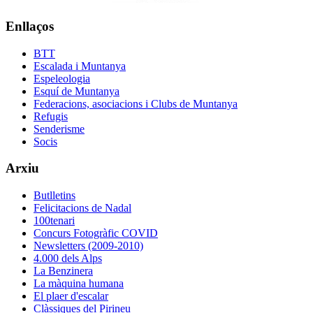
Enllaços
BTT
Escalada i Muntanya
Espeleologia
Esquí de Muntanya
Federacions, asociacions i Clubs de Muntanya
Refugis
Senderisme
Socis
Arxiu
Butlletins
Felicitacions de Nadal
100tenari
Concurs Fotogràfic COVID
Newsletters (2009-2010)
4.000 dels Alps
La Benzinera
La màquina humana
El plaer d'escalar
Clàssiques del Pirineu