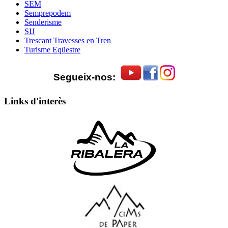
SEM
Semprepodem
Senderisme
SIJ
Trescant Travesses en Tren
Turisme Eqüestre
Segueix-nos:
Links d'interès