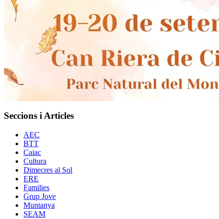
Seccions i Articles
AEC
BTT
Caiac
Cultura
Dimecres al Sol
ERE
Families
Grup Jove
Muntanya
SEAM