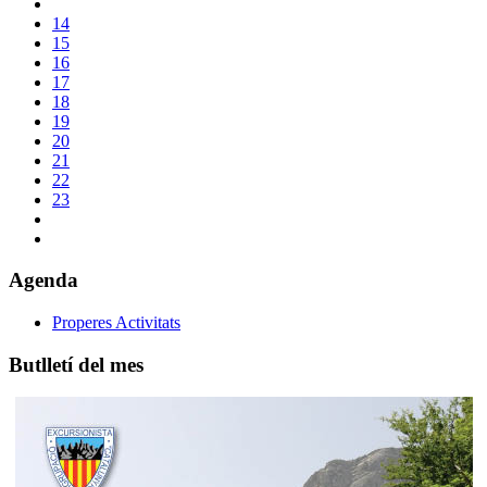
14
15
16
17
18
19
20
21
22
23
Agenda
Properes Activitats
Butlletí del mes