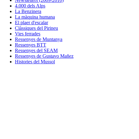
Newsletters (2009-2010)
4.000 dels Alps
La Benzinera
La màquina humana
El plaer d'escalar
Clàssiques del Pirineu
Vies ferrades
Ressenyes de Muntanya
Ressenyes BTT
Ressenyes del SEAM
Ressenyes de Gustavo Mañez
Histories del Mussol