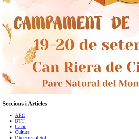
Seccions i Articles
AEC
BTT
Caiac
Cultura
Dimecres al Sol