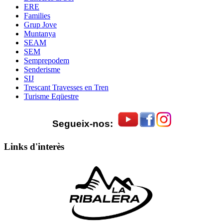
ERE
Families
Grup Jove
Muntanya
SEAM
SEM
Semprepodem
Senderisme
SIJ
Trescant Travesses en Tren
Turisme Eqüestre
Segueix-nos:
Links d'interès